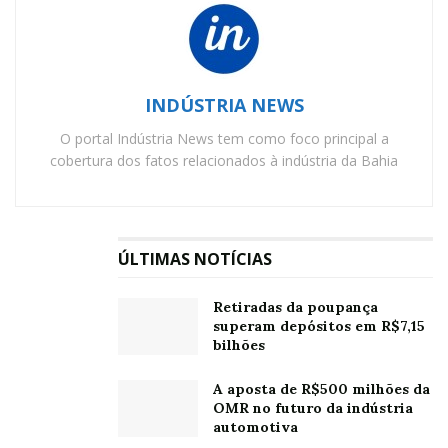
futuro da indústria automotiva
Com upgrade de fábrica, o Trailblazer
Midnight reforça sua aptidão off-road
INDÚSTRIA NEWS
O portal Indústria News tem como foco principal a
cobertura dos fatos relacionados à indústria da Bahia
“Desde o início, não queríamos apenas uma van com
alguma facilidades atrás, queríamos uma casa
completa, com segurança, conforto térmico, tecnologia,
ÚLTIMAS NOTÍCIAS
bastante autonomia elétrica para utilizar todos os
eletrodomésticos que tínhamos no nosso apartamento
Retiradas da poupança
e que ainda assim tivesse o design e o aconchego de
superam depósitos em R$7,15
casa”, explica Glauber.
bilhões
A Up! Mortorhome trabalha com um modelo baseado
A aposta de R$500 milhões da
OMR no futuro da indústria
em furgões da Mercedes-Benz Sprinter ou Ford
automotiva
Transit, com preços a partir de R$265 mil. O pacote