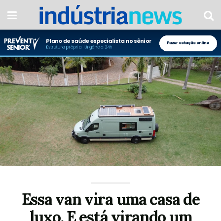
Essa van vira uma casa de
luxo. E está virando um