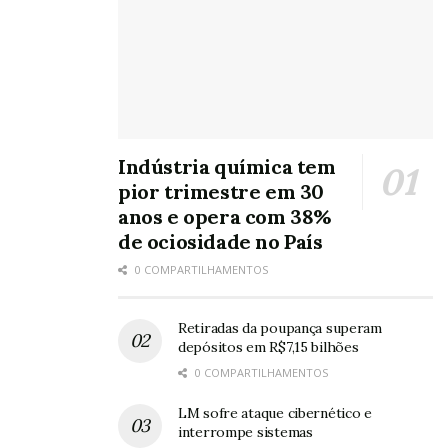
Leia também:
Energia solar em alta: Bahia é destaque
nacional na geração centralizada
Oh, olá
Prazer
em conhecê-lo.
Indústria química tem
pior trimestre em 30
Cadastre-se para
anos e opera com 38%
receber nosso
de ociosidade no País
conteúdo em seu e-
mail todos os dias.
0 COMPARTILHAMENTOS
Retiradas da poupança superam
depósitos em R$7,15 bilhões
Tags:
Ford
motorhome
Up! Motorhome
0 COMPARTILHAMENTOS
LM sofre ataque cibernético e
interrompe sistemas