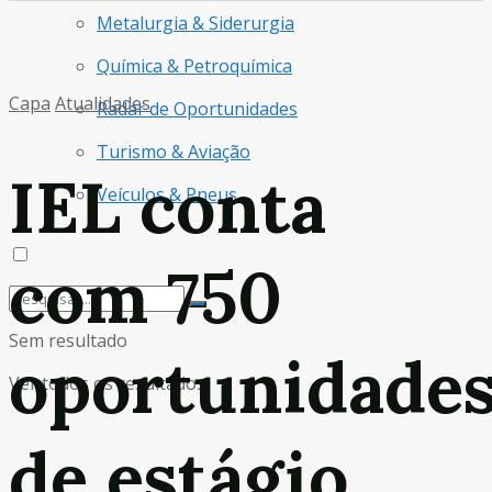
Metalurgia & Siderurgia
Química & Petroquímica
Capa
Atualidades
Radar de Oportunidades
Turismo & Aviação
IEL conta
Veículos & Pneus
com 750
Sem resultado
oportunidade
Ver todos os resultados
de estágio