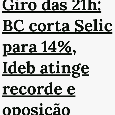
Giro das 21h:
BC corta Selic
para 14%,
Ideb atinge
recorde e
oposição