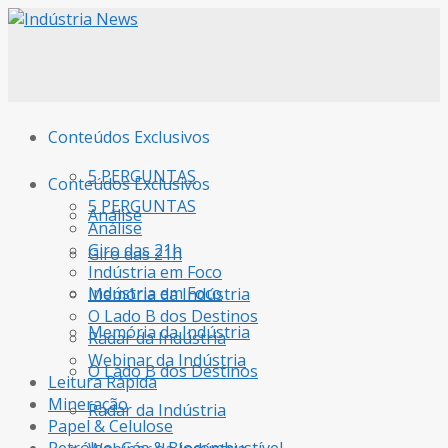
Conteúdos Exclusivos
5 PERGUNTAS
Conteúdos Exclusivos
5 PERGUNTAS
Análise
Análise
Giro das 21h
Giro das 21h
Indústria em Foco
Indústria em Foco
Memória da Indústria
O Lado B dos Destinos
Memória da Indústria
Radar da Indústria
Webinar da Indústria
O Lado B dos Destinos
Leitura Rápida
Mineração
Radar da Indústria
Papel & Celulose