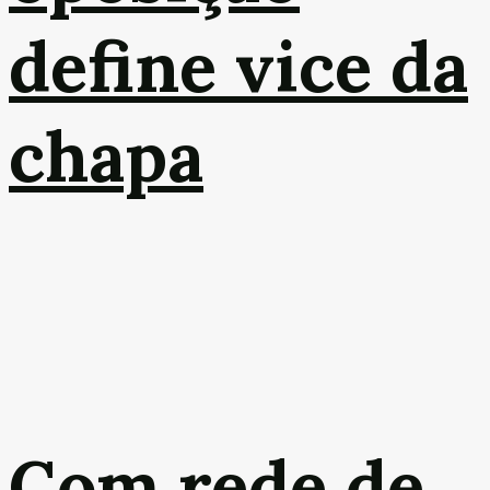
define vice da
chapa
Com rede de