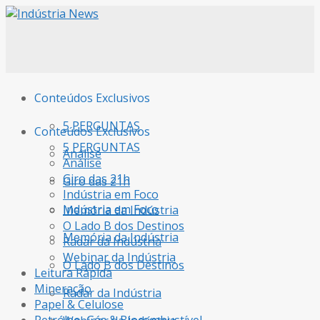
Conteúdos Exclusivos
5 PERGUNTAS
Conteúdos Exclusivos
5 PERGUNTAS
Análise
Análise
Giro das 21h
Giro das 21h
Indústria em Foco
Indústria em Foco
Memória da Indústria
O Lado B dos Destinos
Memória da Indústria
Radar da Indústria
Webinar da Indústria
O Lado B dos Destinos
Leitura Rápida
Mineração
Radar da Indústria
Papel & Celulose