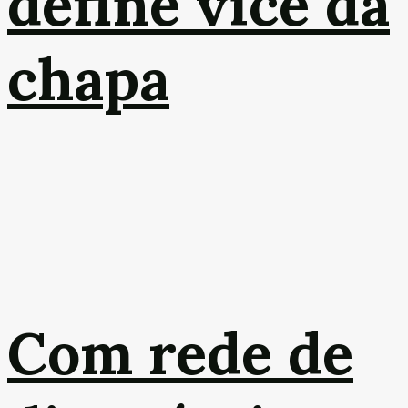
define vice da
chapa
Com rede de