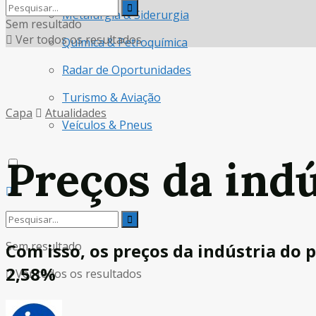
Metalurgia & Siderurgia
Sem resultado
Ver todos os resultados
Química & Petroquímica
Radar de Oportunidades
Turismo & Aviação
Capa
Atualidades
Veículos & Pneus
Preços da ind
Sem resultado
Com isso, os preços da indústria do
2,58%
Ver todos os resultados