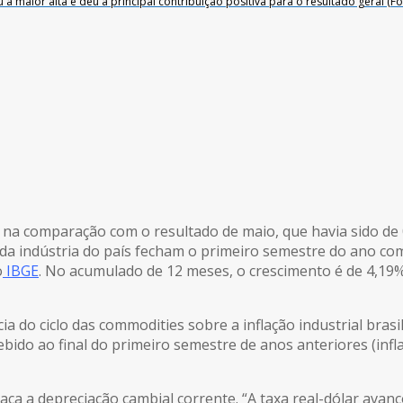
u a maior alta e deu a principal contribuição positiva para o resultado geral 
 na comparação com o resultado de maio, que havia sido de 0
 da indústria do país fecham o primeiro semestre do ano com
o
IBGE
. No acumulado de 12 meses, o crescimento é de 4,19%.
 do ciclo das commodities sobre a inflação industrial brasile
ido ao final do primeiro semestre de anos anteriores (infl
taca a depreciação cambial corrente. “A taxa real-dólar ava