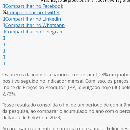
A fabricação de produtos alimentícios (4,4%) registro
Compartilhar no Facebook
Compartilhar no Twitter
Compartilhar no Linkedin
Compartilhar no Whatsapp
Compartilhar no Telegram
O
s preços da indústria nacional cresceram 1,28% em junho
positivo seguido no indicador mensal. Com isso, os preços
Índice de Preços ao Produtor (IPP), divulgado hoje (30) pel
2,72%.
“Esse resultado consolida o fim de um período de dominância
da pesquisa, ao comparar o acumulado no ano com o perceb
deflação de 6,46% em 2023).
Ao analisar o aumento de preços frente a maio, Felipe des