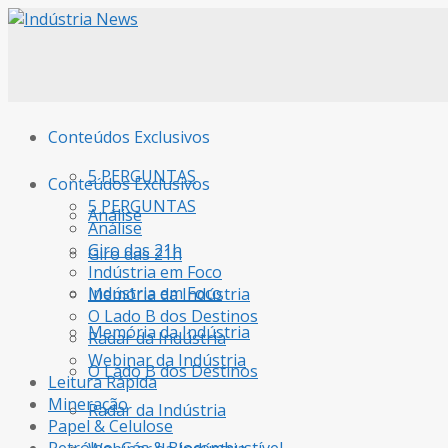
Conteúdos Exclusivos
5 PERGUNTAS
Conteúdos Exclusivos
5 PERGUNTAS
Análise
Análise
Giro das 21h
Giro das 21h
Indústria em Foco
Indústria em Foco
Memória da Indústria
O Lado B dos Destinos
Memória da Indústria
Radar da Indústria
Webinar da Indústria
O Lado B dos Destinos
Leitura Rápida
Mineração
Radar da Indústria
Papel & Celulose