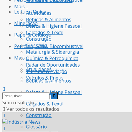
Petróleo, Gás & Biocombustível
Webinar da Indústria
Mais…
Leitura Rápida
Atualidades
Bebidas & Alimentos
Mineração
Beleza & Higiene Pessoal
Calçados & Têxtil
Papel & Celulose
Construção
Glossário
Petróleo, Gás & Biocombustível
Metalurgia & Siderurgia
Mais…
Química & Petroquímica
Radar de Oportunidades
Atualidades
Turismo & Aviação
Veículos & Pneus
Bebidas & Alimentos
Beleza & Higiene Pessoal
Sem resultado
Calçados & Têxtil
Ver todos os resultados
Construção
Glossário