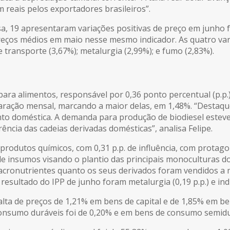
reais pelos exportadores brasileiros”.
isa, 19 apresentaram variações positivas de preço em junho f
eços médios em maio nesse mesmo indicador. As quatro var
transporte (3,67%); metalurgia (2,99%); e fumo (2,83%).
e para alimentos, responsável por 0,36 ponto percentual (p.p.
aração mensal, marcando a maior delas, em 1,48%. “Destaque 
to doméstica. A demanda para produção de biodiesel esteve 
ência das cadeias derivadas domésticas”, analisa Felipe.
 produtos químicos, com 0,31 p.p. de influência, com protago
e insumos visando o plantio das principais monoculturas do
acronutrientes quanto os seus derivados foram vendidos a m
sultado do IPP de junho foram metalurgia (0,19 p.p.) e indúst
alta de preços de 1,21% em bens de capital e de 1,85% em b
onsumo duráveis foi de 0,20% e em bens de consumo semidur