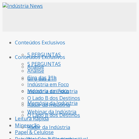
Conteúdos Exclusivos
5 PERGUNTAS
Conteúdos Exclusivos
5 PERGUNTAS
Análise
Análise
Giro das 21h
Giro das 21h
Indústria em Foco
Indústria em Foco
Memória da Indústria
O Lado B dos Destinos
Memória da Indústria
Radar da Indústria
Webinar da Indústria
O Lado B dos Destinos
Leitura Rápida
Mineração
Radar da Indústria
Papel & Celulose