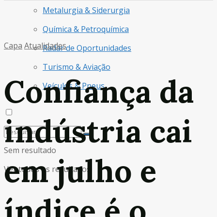
Metalurgia & Siderurgia
Química & Petroquímica
Capa
Atualidades
Radar de Oportunidades
Turismo & Aviação
Confiança da
Veículos & Pneus
indústria cai
Sem resultado
em julho e
Ver todos os resultados
índice é o