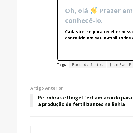
Oh, olá
Prazer em
conhecê-lo.
Cadastre-se para receber noss
conteúdo em seu e-mail todos o
Tags:
Bacia de Santos
Jean Paul P
Artigo Anterior
Petrobras e Unigel fecham acordo para
a produção de fertilizantes na Bahia