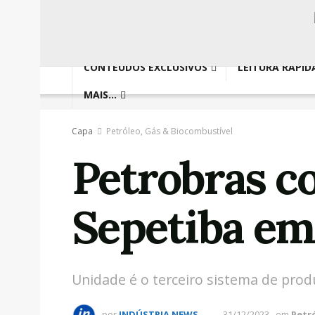
CONTEÚDOS EXCLUSIVOS
LEITURA RÁPID
MAIS…
Capa
Petróleo, Gás & Biocombustível
Petrobras c
Sepetiba em
Unidade é o terceiro sistema de prod
por
INDÚSTRIA NEWS
31/12/2023
em
Petr