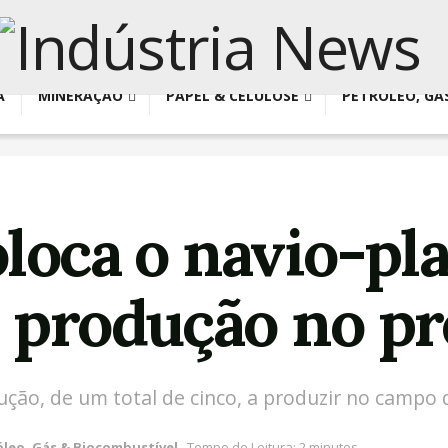
A
MINERAÇÃO
PAPEL & CELULOSE
PETRÓLEO, GÁ
oloca o navio-pl
 produção no pr
ução, de um total de cinco, a produzir no campo 
óleo, Gás & Biocombustível
Tempo de Leitura: 2 minutos