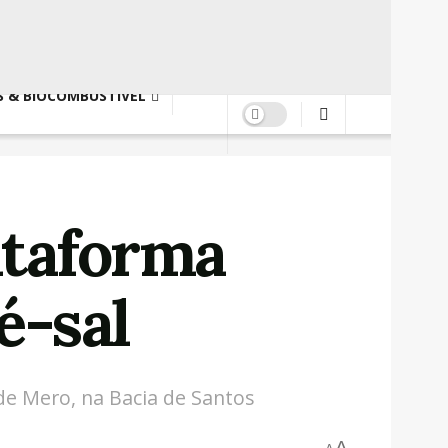
S & BIOCOMBUSTÍVEL
ataforma
é-sal
de Mero, na Bacia de Santos
A