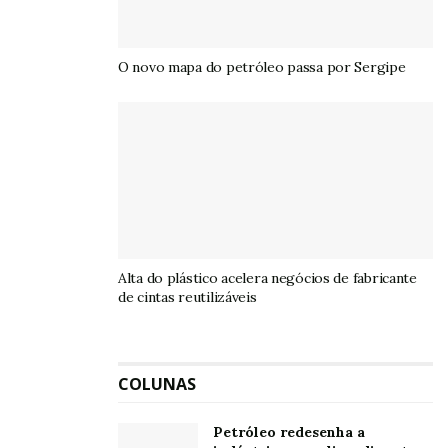
fóssil, o que tornará a empresa uma das maiores
produtoras de combustíveis renováveis do mundo.
O novo mapa do petróleo passa por Sergipe
A Acelen, que administra a refinaria, se tornará um dos
líderes mundiais neste segmento a partir de culturas
agrícolas de alta energia, desde o plantio das sementes
até a produção dos combustíveis renováveis. A principal
aposta será em diesel renovável e querosene de
aviação sustentável, produzidos por meio do
hidrotratamento de óleos vegetais e gordura animal. A
previsão é que a empresa inicie a produção no primeiro
Alta do plástico acelera negócios de fabricante
de cintas reutilizáveis
trimestre de 2026.
Soja e macaúba
COLUNAS
Na primeira fase do projeto, em sinergia com o
potencial agrícola do Brasil, será usado o óleo de soja e
Petróleo redesenha a
matérias-primas complementares, que possuem o