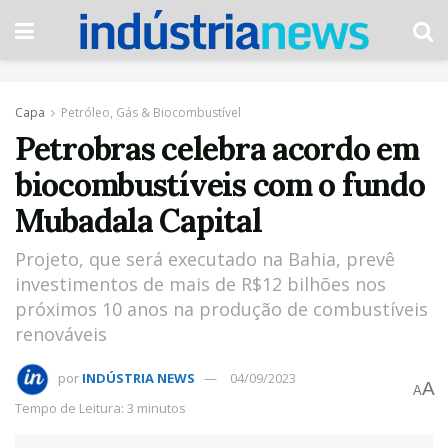
Capa
Petróleo, Gás & Biocombustível
Petrobras celebra acordo em
biocombustíveis com o fundo
Mubadala Capital
Projeto, que será executado na Bahia, prevê
investimentos de mais de R$12 bilhões nos
próximos 10 anos na produção de combustíveis
renováveis
por
INDÚSTRIA NEWS
04/09/2023
A
A
Tempo de Leitura: 3 minutos