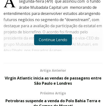
A
segunda-feira (4/9) que assinou com o fundo
árabe Mubadala Capital um memorando de
entendimentos para desenvolver estudos abrangendo
futuros negócios no segmento de “downstream”, com
destaque para a avaliação da participação da estatal em
projeto de biorrefino. O acordo foi firmado pelo
presidente da estatal Jean Paul Prates e o vice-CEO do
Continue Lendo
grupo Mubadala, Waleed Al Mokarrab Al Muhairi, em
Abu Dhabi, nos Emirados Árabes.
O Grupo Mubadala Capital está em processo de
desenvolvimento de projeto de uma biorrefinaria
Artigo Anterior
integrada na Bahia, com foco na produção de diesel
Virgin Atlantic inicia as vendas de passagens entre
renovável e querosene de aviação sustentável. Este
São Paulo e Londres
projeto reforça o papel do Brasil como fornecedor
estratégico de combustíveis renováveis, capitalizando
Próximo Artigo
os recursos naturais abundantes presentes no país.
Petrobras suspende a venda do Polo Bahia Terra e
do Campo de Manati