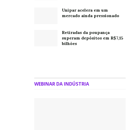
emissões operacionais de gases de efeito estufa. A
Petrobras reitera seu objetivo de atingir metas de
Unipar acelera em um
mercado ainda pressionado
curto prazo e sua ambição de neutralizar as emissões
nas atividades sob seu controle até 2050”.
Retiradas da poupança
O projeto
superam depósitos em R$7,15
bilhões
O projeto da Mubadala Capital, dona da Refinaria de
Mataripe, foi apresentado em abril passado, durante
visita do presidente Lula aos Emirados Árabes. O
empreendimento contará com investimento de R$12
bilhões nos próximos 10 anos na produção de
WEBINAR DA INDÚSTRIA
combustíveis renováveis.
Ao longo do projeto, a expectativa é produzir 1 bilhão
de litros por ano, movimentar R$85 bilhões na
economia, contribuir para geração de 90.000 postos de
trabalho diretos e indiretos e reduzir em até 80% as
emissões de CO² com a substituição do combustível