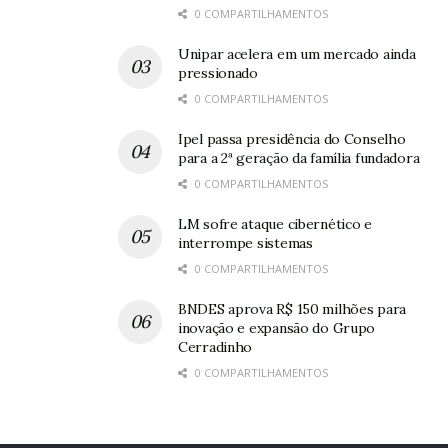
0 COMPARTILHAMENTOS
próprios e em capital de terceiros, com escritórios em
Nova York, São Francisco, Londres, Rio de Janeiro e Abu
Unipar acelera em um mercado ainda
Dhabi.
pressionado
0 COMPARTILHAMENTOS
Leia também:
Programa de estágio da Embraer abre
Ipel passa presidência do Conselho
para a 2ª geração da família fundadora
350 vagas para todas as idades
0 COMPARTILHAMENTOS
LM sofre ataque cibernético e
Oh, olá
Prazer
interrompe sistemas
em conhecê-lo.
0 COMPARTILHAMENTOS
Cadastre-se para
BNDES aprova R$ 150 milhões para
receber nosso
inovação e expansão do Grupo
Cerradinho
conteúdo em seu e-
mail todos os dias.
0 COMPARTILHAMENTOS