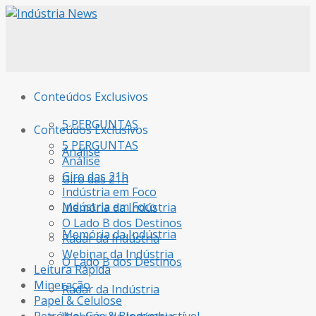
Conteúdos Exclusivos
5 PERGUNTAS
Conteúdos Exclusivos
5 PERGUNTAS
Análise
Análise
Giro das 21h
Giro das 21h
Indústria em Foco
Indústria em Foco
Memória da Indústria
O Lado B dos Destinos
Memória da Indústria
Radar da Indústria
Webinar da Indústria
O Lado B dos Destinos
Leitura Rápida
Mineração
Radar da Indústria
Papel & Celulose