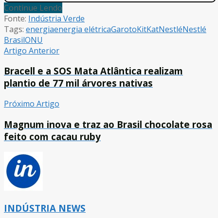
Continue Lendo
Fonte:
Indústria Verde
Tags:
energia
energia elétrica
Garoto
KitKat
Nestlé
Nestlé
Brasil
ONU
Artigo Anterior
Bracell e a SOS Mata Atlântica realizam
plantio de 77 mil árvores nativas
Próximo Artigo
Magnum inova e traz ao Brasil chocolate rosa
feito com cacau ruby
INDÚSTRIA NEWS