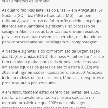
suas emissões de carbono.
As quatro fábricas leiteiras do Brasil – em Araçatuba (SP),
Goiânia (GO), Ibiá (MG) e Ituiutaba (MG) – também
utilizam água de reuso da fabricação do leite em pó que,
liberada em quantidade significativa no processo de
secagem. Além disso, as fábricas não enviam resíduos
para aterros ou para serem incinerados, destinando-os
para coprocessamento, reciclagem ou compostagem.
A Nestlé é signatária do compromisso da Organização
das Nações Unidas (ONU) Business Ambition for 1.5° C e
tem um plano global para reduzir pela metade as suas
emissões líquidas de gases de efeito estufa (GEEs) até
2030 e atingir emissões líquidas zero até 2050. As ações
incluem cadeias de fornecimento, fábricas, transportes e
produtos, até o pós-consumo.
Além disso, também estão dentro das metas, até 2025,
reciclar o equivalente a todo o plástico colocado no
mercado brasileiro; e que 100% das embalagens
desenhadas serem recicladas e/ou reutilizadas. O