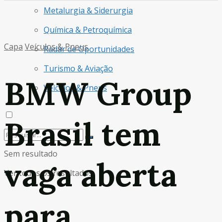
Metalurgia & Siderurgia
Química & Petroquímica
Capa
Veículos & Pneus
Radar de Oportunidades
Turismo & Aviação
BMW Group
Veículos & Pneus
Brasil tem
Sem resultado
vaga aberta
Ver todos os resultados
para