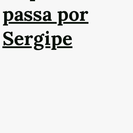
passa por
Sergipe