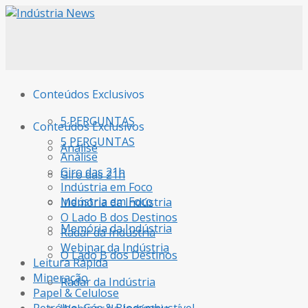
Conteúdos Exclusivos
5 PERGUNTAS
Conteúdos Exclusivos
5 PERGUNTAS
Análise
Análise
Giro das 21h
Giro das 21h
Indústria em Foco
Indústria em Foco
Memória da Indústria
O Lado B dos Destinos
Memória da Indústria
Radar da Indústria
Webinar da Indústria
O Lado B dos Destinos
Leitura Rápida
Mineração
Radar da Indústria
Papel & Celulose