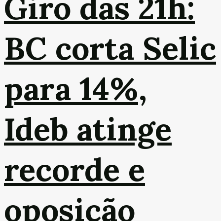
Giro das 21h:
BC corta Selic
para 14%,
Ideb atinge
recorde e
oposição