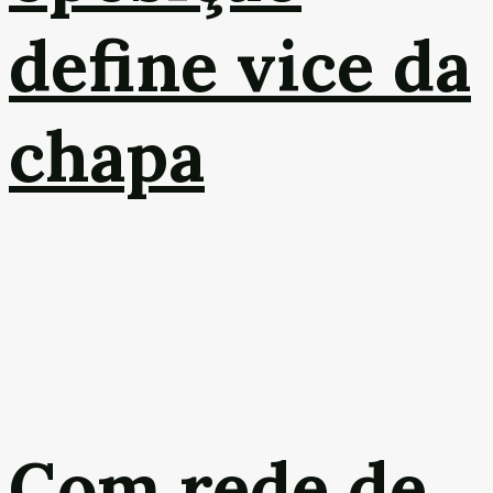
define vice da
chapa
Com rede de