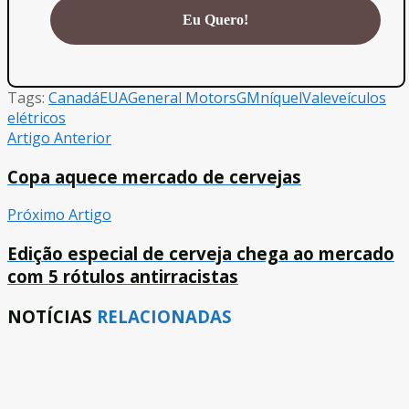
Tags:
Canadá
EUA
General Motors
GM
níquel
Vale
veículos
elétricos
Artigo Anterior
Copa aquece mercado de cervejas
Próximo Artigo
Edição especial de cerveja chega ao mercado
com 5 rótulos antirracistas
NOTÍCIAS
RELACIONADAS