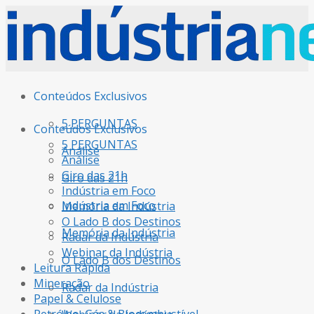
Conteúdos Exclusivos
5 PERGUNTAS
Conteúdos Exclusivos
5 PERGUNTAS
Análise
Análise
Giro das 21h
Giro das 21h
Indústria em Foco
Indústria em Foco
Memória da Indústria
O Lado B dos Destinos
Memória da Indústria
Radar da Indústria
Webinar da Indústria
O Lado B dos Destinos
Leitura Rápida
Mineração
Radar da Indústria
Papel & Celulose