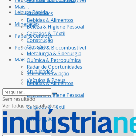
Petróleo, Gás & Biocombustível
Webinar da Indústria
Mais…
Leitura Rápida
Atualidades
Bebidas & Alimentos
Mineração
Beleza & Higiene Pessoal
Calçados & Têxtil
Papel & Celulose
Construção
Glossário
Petróleo, Gás & Biocombustível
Metalurgia & Siderurgia
Mais…
Química & Petroquímica
Radar de Oportunidades
Atualidades
Turismo & Aviação
Veículos & Pneus
Bebidas & Alimentos
Beleza & Higiene Pessoal
Sem resultado
Ver todos os resultados
Calçados & Têxtil
Construção
Glossário