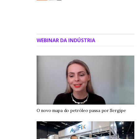
seus pedidos’’, diz Indianara Dias, head de ESG do Zé
Delivery.
Na sacola estará impresso um QR Code, a partir do qual
o(a) consumidor(a) terá acesso a uma pesquisa de
WEBINAR DA INDÚSTRIA
satisfação para comentar como foi a experiência com a
nova embalagem.
A iniciativa está alinhada a um dos Compromissos para
Renovar a Vida estabelecidos pela Suzano, de oferecer,
até 2030, 10 milhões de toneladas de produtos de
origem renovável para substituir plásticos e derivados
do petróleo. A iniciativa também está alinhada ao pilar
de ESG do Zé Delivery.
O novo mapa do petróleo passa por Sergipe
Leia também
:
Ram é única marca premium a crescer