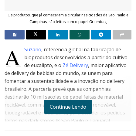
Os produtos, que já começaram a circular nas cidades de São Paulo e
Campinas, são feitos com o papel Greenbag
A
Suzano
, referência global na fabricação de
bioprodutos desenvolvidos a partir do cultivo
de eucalipto, e o
Zé Delivery
, maior aplicativo
de delivery de bebidas do mundo, se unem para
fomentar a sustentabilidade e a inovação no delivery
brasileiro. A parceria prevê que as companhias
destinarão 10 mil sacolas de papel feitas de material
reciclável, com matéria-prima de fonte renovável,
Continue Lendo
biodegradável e reutilizável, para atender os pedidos
feitos nas dark stores JK São Paulo e Taquaral
Campinas.