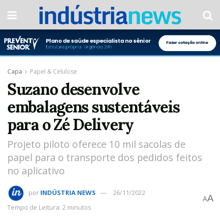
Capa
Papel & Celulose
Suzano desenvolve
embalagens sustentáveis
para o Zé Delivery
Projeto piloto oferece 10 mil sacolas de
papel para o transporte dos pedidos feitos
no aplicativo
por
INDÚSTRIA NEWS
26/11/2022
A
A
Tempo de Leitura: 2 minutos