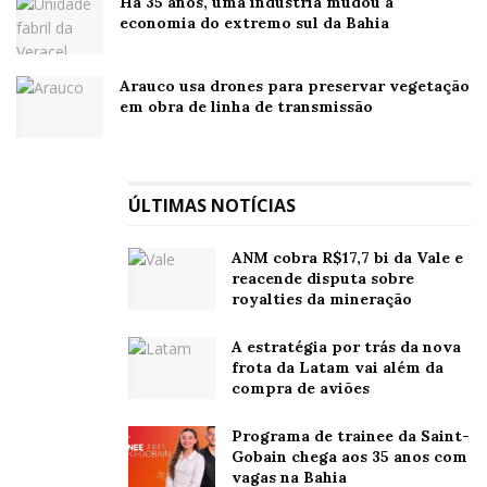
consumo consciente e sustentável”, afirma Fabio
Há 35 anos, uma indústria mudou a
economia do extremo sul da Bahia
Almeida, diretor executivo da Unidade de Papel e
Embalagem da Suzano.
Arauco usa drones para preservar vegetação
Plásticos
em obra de linha de transmissão
Para o Zé Delivery, a parceria é uma maneira de
aumentar o uso de material livre de plásticos em suas
ÚLTIMAS NOTÍCIAS
embalagens, garantindo que a bebida chegue gelada,
de forma rápida e por um valor justo à casa de seus
ANM cobra R$17,7 bi da Vale e
clientes.
reacende disputa sobre
royalties da mineração
‘’A Ambev, da qual o Zé Delivery faz parte, tem a meta
de eliminar a poluição plástica das suas embalagens até
A estratégia por trás da nova
2025 com 3 estratégias principais: eliminação e
frota da Latam vai além da
compra de aviões
substituição; embalagens retornáveis e recicladas e
inovação e parcerias. Para colaborar com esse objetivo,
Programa de trainee da Saint-
o Zé se juntou à Suzano para desenvolver o piloto de
Gobain chega aos 35 anos com
vagas na Bahia
uma sacola 100% livre de plástico para entrega dos