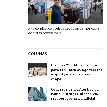
Oh, olá
Prazer
em conhecê-lo.
Cadastre-se para
Alta do plástico acelera negócios de fabricante
receber nosso
de cintas reutilizáveis
conteúdo em seu e-
mail todos os dias.
COLUNAS
Tags:
Ambev
eucalipto
São Paulo
Suzano
Giro das 21h: BC corta Selic
Zé Delivery
para 14%, Ideb atinge recorde
e oposição define vice da
chapa
Com rede de diagnóstico na
Bahia, Alliança Saúde inicia
recuperação extrajudicial