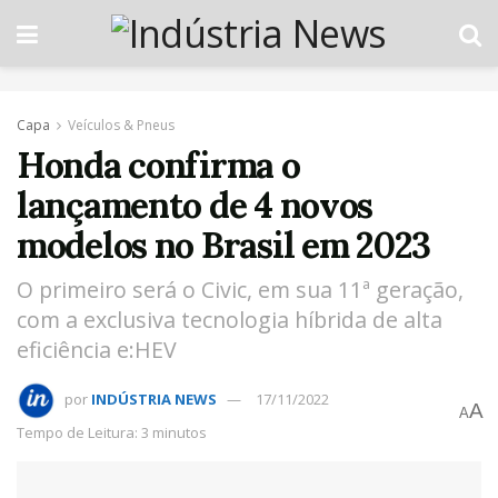
Capa
Veículos & Pneus
Honda confirma o
lançamento de 4 novos
modelos no Brasil em 2023
O primeiro será o Civic, em sua 11ª geração,
com a exclusiva tecnologia híbrida de alta
eficiência e:HEV
por
INDÚSTRIA NEWS
17/11/2022
A
A
Tempo de Leitura: 3 minutos