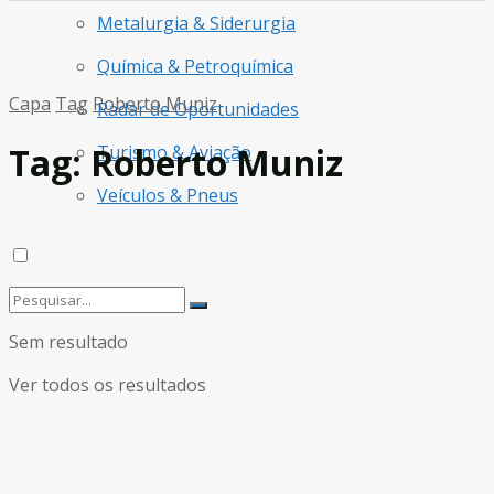
Metalurgia & Siderurgia
Química & Petroquímica
Capa
Tag
Roberto Muniz
Radar de Oportunidades
Tag:
Roberto Muniz
Turismo & Aviação
Veículos & Pneus
Sem resultado
Ver todos os resultados