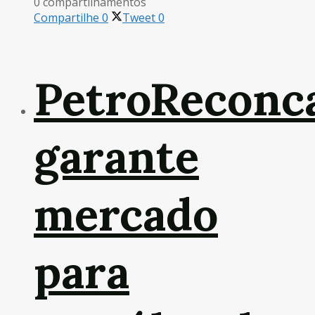
0 compartilhamentos
Compartilhe
0
Tweet
0
PetroReconc
garante
mercado
para