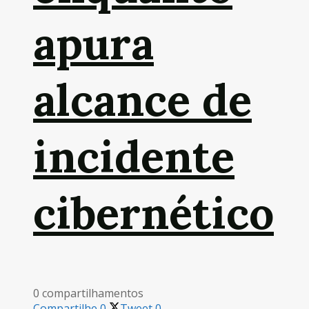
apura
alcance de
incidente
cibernético
0 compartilhamentos
Compartilhe
0
Tweet
0