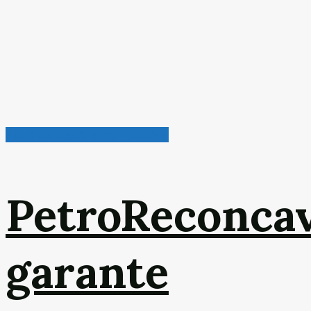
Petróleo, Gás & Biocombustível
PetroReconca
garante