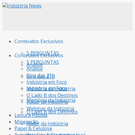
Conteúdos Exclusivos
5 PERGUNTAS
Conteúdos Exclusivos
5 PERGUNTAS
Análise
Análise
Giro das 21h
Giro das 21h
Indústria em Foco
Indústria em Foco
Memória da Indústria
O Lado B dos Destinos
Memória da Indústria
Radar da Indústria
Webinar da Indústria
O Lado B dos Destinos
Leitura Rápida
Mineração
Radar da Indústria
Papel & Celulose