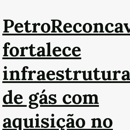
PetroReconca
fortalece
infraestrutur
de gás com
aquisição no