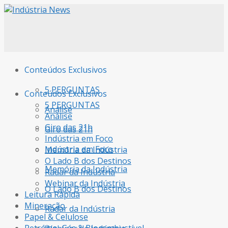
Conteúdos Exclusivos
5 PERGUNTAS
Conteúdos Exclusivos
5 PERGUNTAS
Análise
Análise
Giro das 21h
Giro das 21h
Indústria em Foco
Indústria em Foco
Memória da Indústria
O Lado B dos Destinos
Memória da Indústria
Radar da Indústria
Webinar da Indústria
O Lado B dos Destinos
Leitura Rápida
Mineração
Radar da Indústria
Papel & Celulose