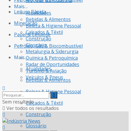
Petróleo, Gás & Biocombustível
Webinar da Indústria
Mais…
Leitura Rápida
Atualidades
Bebidas & Alimentos
Mineração
Beleza & Higiene Pessoal
Calçados & Têxtil
Papel & Celulose
Construção
Glossário
Petróleo, Gás & Biocombustível
Metalurgia & Siderurgia
Mais…
Química & Petroquímica
Radar de Oportunidades
Atualidades
Turismo & Aviação
Veículos & Pneus
Bebidas & Alimentos
Beleza & Higiene Pessoal
Sem resultado
Calçados & Têxtil
Ver todos os resultados
Construção
Glossário