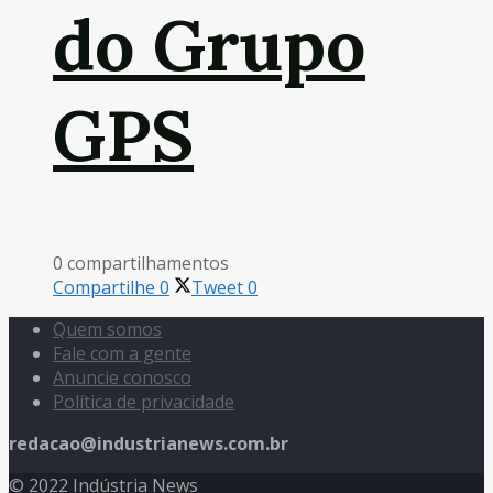
do Grupo
GPS
0 compartilhamentos
Compartilhe
0
Tweet
0
Quem somos
Fale com a gente
Anuncie conosco
Política de privacidade
redacao@industrianews.com.br
© 2022 Indústria News