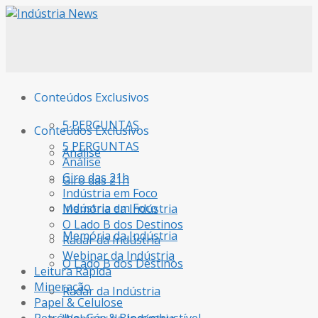
Conteúdos Exclusivos
5 PERGUNTAS
Conteúdos Exclusivos
5 PERGUNTAS
Análise
Análise
Giro das 21h
Giro das 21h
Indústria em Foco
Indústria em Foco
Memória da Indústria
O Lado B dos Destinos
Memória da Indústria
Radar da Indústria
Webinar da Indústria
O Lado B dos Destinos
Leitura Rápida
Mineração
Radar da Indústria
Papel & Celulose