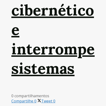
cibernético
e
interrompe
sistemas
0 compartilhamentos
Compartilhe
0
Tweet
0