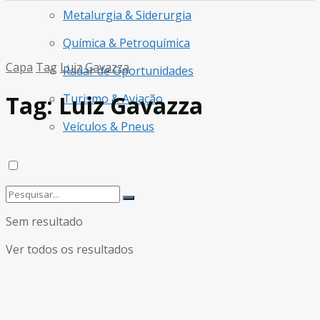
Metalurgia & Siderurgia
Química & Petroquímica
Capa
Tag
Luiz Gavazza
Radar de Oportunidades
Tag:
Luiz Gavazza
Turismo & Aviação
Veículos & Pneus
Sem resultado
Ver todos os resultados