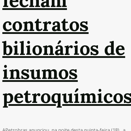
fecham
contratos
bilionários de
insumos
petroquímico
APetrobras anunciou, na noite desta quinta-feira (18), a