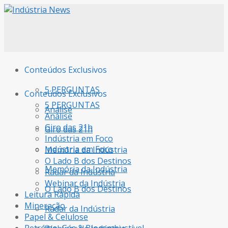
Conteúdos Exclusivos
5 PERGUNTAS
Conteúdos Exclusivos
5 PERGUNTAS
Análise
Análise
Giro das 21h
Giro das 21h
Indústria em Foco
Indústria em Foco
Memória da Indústria
O Lado B dos Destinos
Memória da Indústria
Radar da Indústria
Webinar da Indústria
O Lado B dos Destinos
Leitura Rápida
Mineração
Radar da Indústria
Papel & Celulose