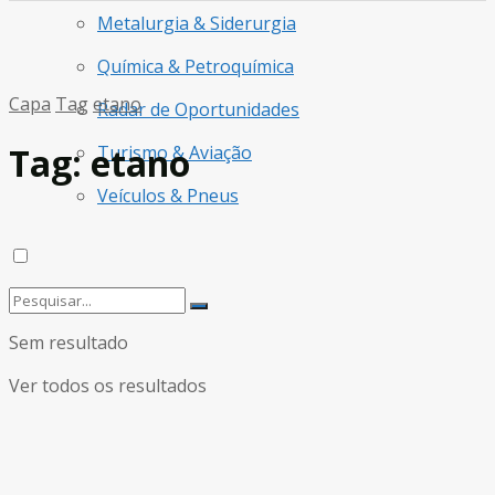
Metalurgia & Siderurgia
Química & Petroquímica
Capa
Tag
etano
Radar de Oportunidades
Tag:
etano
Turismo & Aviação
Veículos & Pneus
Sem resultado
Ver todos os resultados