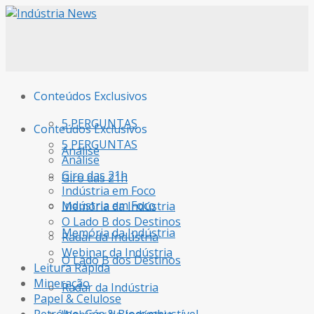
Conteúdos Exclusivos
5 PERGUNTAS
Conteúdos Exclusivos
5 PERGUNTAS
Análise
Análise
Giro das 21h
Giro das 21h
Indústria em Foco
Indústria em Foco
Memória da Indústria
O Lado B dos Destinos
Memória da Indústria
Radar da Indústria
Webinar da Indústria
O Lado B dos Destinos
Leitura Rápida
Mineração
Radar da Indústria
Papel & Celulose