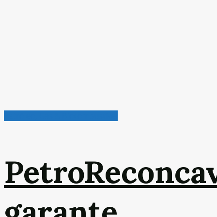
Petróleo, Gás & Biocombustível
PetroReconca
garante