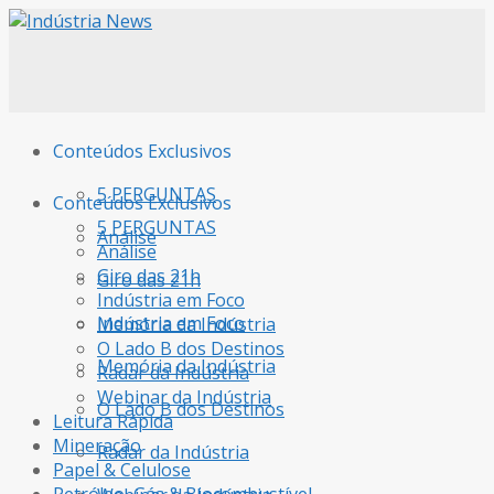
Conteúdos Exclusivos
5 PERGUNTAS
Conteúdos Exclusivos
5 PERGUNTAS
Análise
Análise
Giro das 21h
Giro das 21h
Indústria em Foco
Indústria em Foco
Memória da Indústria
O Lado B dos Destinos
Memória da Indústria
Radar da Indústria
Webinar da Indústria
O Lado B dos Destinos
Leitura Rápida
Mineração
Radar da Indústria
Papel & Celulose