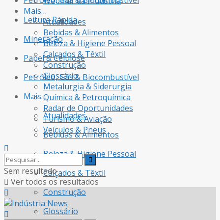
Petróleo, Gás & Biocombustível
Webinar da Indústria
Mais…
Leitura Rápida
Atualidades
Bebidas & Alimentos
Mineração
Beleza & Higiene Pessoal
Calçados & Têxtil
Papel & Celulose
Construção
Glossário
Petróleo, Gás & Biocombustível
Metalurgia & Siderurgia
Mais…
Química & Petroquímica
Radar de Oportunidades
Atualidades
Turismo & Aviação
Veículos & Pneus
Bebidas & Alimentos
Beleza & Higiene Pessoal
Sem resultado
Calçados & Têxtil
Ver todos os resultados
Construção
Glossário