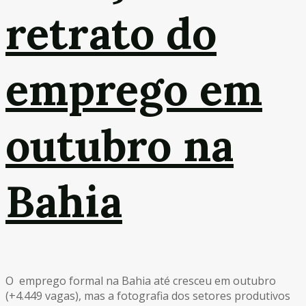
retrato do
emprego em
outubro na
Bahia
O emprego formal na Bahia até cresceu em outubro
(+4.449 vagas), mas a fotografia dos setores produtivos