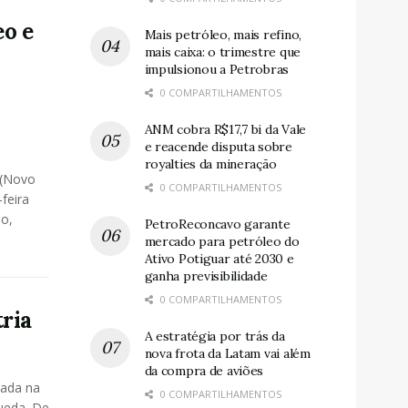
eo e
Mais petróleo, mais refino,
mais caixa: o trimestre que
impulsionou a Petrobras
0 COMPARTILHAMENTOS
ANM cobra R$17,7 bi da Vale
e reacende disputa sobre
royalties da mineração
(Novo
0 COMPARTILHAMENTOS
feira
ho,
PetroReconcavo garante
mercado para petróleo do
Ativo Potiguar até 2030 e
ganha previsibilidade
0 COMPARTILHAMENTOS
ria
A estratégia por trás da
nova frota da Latam vai além
da compra de aviões
nada na
0 COMPARTILHAMENTOS
queda. De