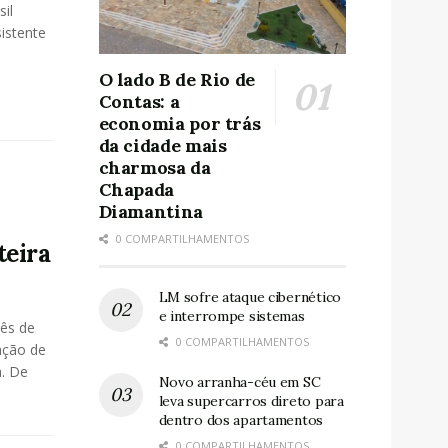
il
istente
O lado B de Rio de
Contas: a
economia por trás
da cidade mais
charmosa da
Chapada
Diamantina
0 COMPARTILHAMENTOS
teira
LM sofre ataque cibernético
e interrompe sistemas
mês de
0 COMPARTILHAMENTOS
ação de
. De
Novo arranha-céu em SC
leva supercarros direto para
dentro dos apartamentos
0 COMPARTILHAMENTOS