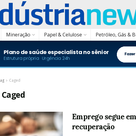
Mineração
Papel & Celulose
Petróleo, Gás & 
ag
Caged
:
Caged
Emprego segue e
recuperação