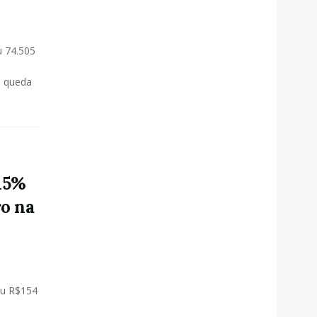
u 74.505
, queda
15%
ro na
iu R$154