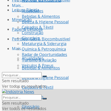
Petróleo, Gás & Biocombustível
Webinar da Indústria
Mais…
Leitura Rápida
Atualidades
Bebidas & Alimentos
Mineração
Beleza & Higiene Pessoal
Calçados & Têxtil
Papel & Celulose
Construção
Glossário
Petróleo, Gás & Biocombustível
Metalurgia & Siderurgia
Mais…
Química & Petroquímica
Radar de Oportunidades
Atualidades
Turismo & Aviação
Veículos & Pneus
Bebidas & Alimentos
Beleza & Higiene Pessoal
Sem resultado
Ver todos os resultados
Calçados & Têxtil
Construção
Sem resultado
Glossário
Ver todos os resultados