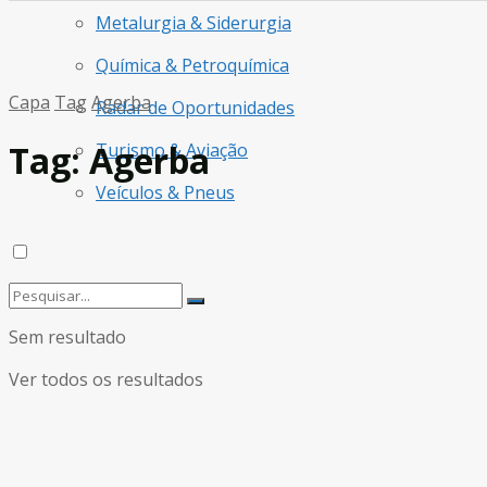
Metalurgia & Siderurgia
Química & Petroquímica
Capa
Tag
Agerba
Radar de Oportunidades
Tag:
Agerba
Turismo & Aviação
Veículos & Pneus
Sem resultado
Ver todos os resultados