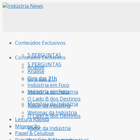
Conteúdos Exclusivos
5 PERGUNTAS
Conteúdos Exclusivos
5 PERGUNTAS
Análise
Análise
Giro das 21h
Giro das 21h
Indústria em Foco
Indústria em Foco
Memória da Indústria
O Lado B dos Destinos
Memória da Indústria
Radar da Indústria
Webinar da Indústria
O Lado B dos Destinos
Leitura Rápida
Mineração
Radar da Indústria
Papel & Celulose