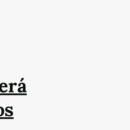
erá
os