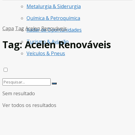
Metalurgia & Siderurgia
Química & Petroquímica
Capa
Tag
Acelen Renováveis
Radar de Oportunidades
Tag:
Acelen Renováveis
Turismo & Aviação
Veículos & Pneus
Sem resultado
Ver todos os resultados