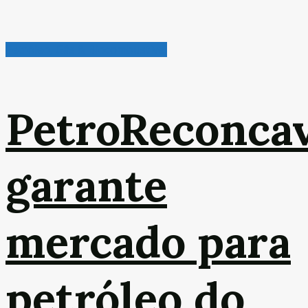
Petróleo, Gás & Biocombustível
PetroReconca
garante
mercado para
petróleo do