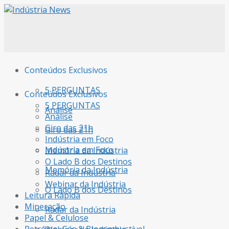
Conteúdos Exclusivos
5 PERGUNTAS
Conteúdos Exclusivos
5 PERGUNTAS
Análise
Análise
Giro das 21h
Giro das 21h
Indústria em Foco
Indústria em Foco
Memória da Indústria
O Lado B dos Destinos
Memória da Indústria
Radar da Indústria
Webinar da Indústria
O Lado B dos Destinos
Leitura Rápida
Mineração
Radar da Indústria
Papel & Celulose