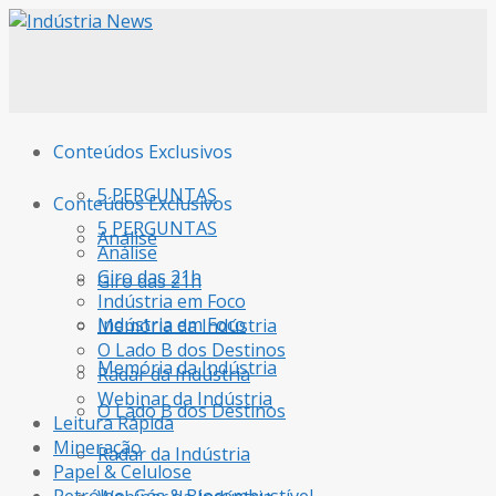
Conteúdos Exclusivos
5 PERGUNTAS
Conteúdos Exclusivos
5 PERGUNTAS
Análise
Análise
Giro das 21h
Giro das 21h
Indústria em Foco
Indústria em Foco
Memória da Indústria
O Lado B dos Destinos
Memória da Indústria
Radar da Indústria
Webinar da Indústria
O Lado B dos Destinos
Leitura Rápida
Mineração
Radar da Indústria
Papel & Celulose