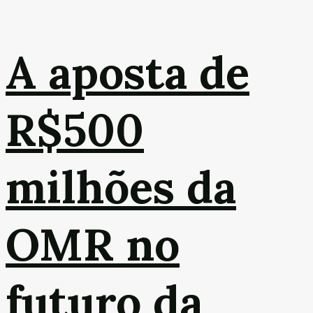
A aposta de
R$500
milhões da
OMR no
futuro da