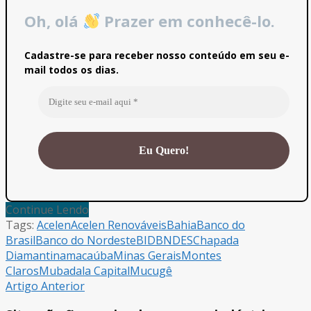
Oh, olá
Prazer em conhecê-lo.
Cadastre-se para receber nosso conteúdo em seu e-
mail todos os dias.
Continue Lendo
Tags:
Acelen
Acelen Renováveis
Bahia
Banco do
Brasil
Banco do Nordeste
BID
BNDES
Chapada
Diamantina
macaúba
Minas Gerais
Montes
Claros
Mubadala Capital
Mucugê
Artigo Anterior