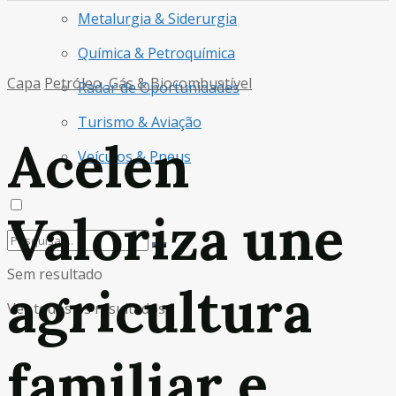
Metalurgia & Siderurgia
Química & Petroquímica
Capa
Petróleo, Gás & Biocombustível
Radar de Oportunidades
Turismo & Aviação
Acelen
Veículos & Pneus
Valoriza une
Sem resultado
agricultura
Ver todos os resultados
familiar e