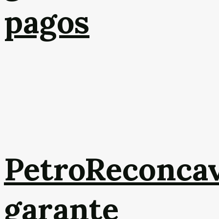
pagos
PetroReconca
garante