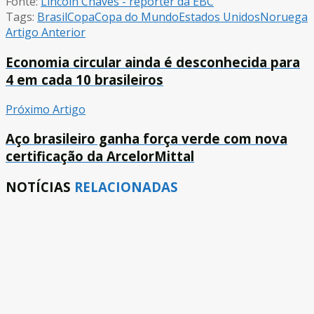
Fonte:
Lincoln Chaves - repórter da EBC
Tags:
Brasil
Copa
Copa do Mundo
Estados Unidos
Noruega
Artigo Anterior
Economia circular ainda é desconhecida para
4 em cada 10 brasileiros
Próximo Artigo
Aço brasileiro ganha força verde com nova
certificação da ArcelorMittal
NOTÍCIAS
RELACIONADAS