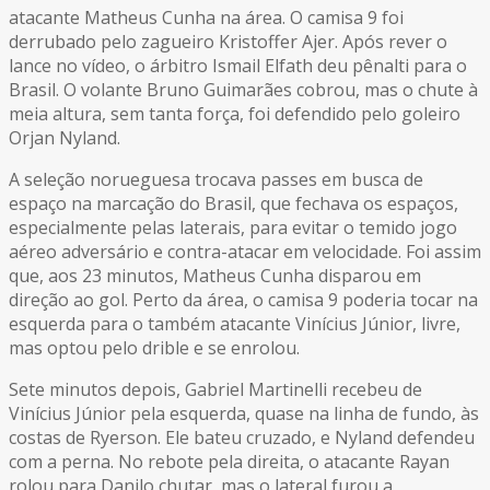
atacante Matheus Cunha na área. O camisa 9 foi
derrubado pelo zagueiro Kristoffer Ajer. Após rever o
lance no vídeo, o árbitro Ismail Elfath deu pênalti para o
Brasil. O volante Bruno Guimarães cobrou, mas o chute à
meia altura, sem tanta força, foi defendido pelo goleiro
Orjan Nyland.
A seleção norueguesa trocava passes em busca de
espaço na marcação do Brasil, que fechava os espaços,
especialmente pelas laterais, para evitar o temido jogo
aéreo adversário e contra-atacar em velocidade. Foi assim
que, aos 23 minutos, Matheus Cunha disparou em
direção ao gol. Perto da área, o camisa 9 poderia tocar na
esquerda para o também atacante Vinícius Júnior, livre,
mas optou pelo drible e se enrolou.
Sete minutos depois, Gabriel Martinelli recebeu de
Vinícius Júnior pela esquerda, quase na linha de fundo, às
costas de Ryerson. Ele bateu cruzado, e Nyland defendeu
com a perna. No rebote pela direita, o atacante Rayan
rolou para Danilo chutar, mas o lateral furou a