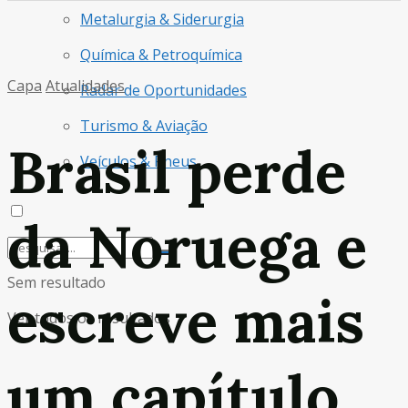
Metalurgia & Siderurgia
Química & Petroquímica
Capa
Atualidades
Radar de Oportunidades
Turismo & Aviação
Brasil perde
Veículos & Pneus
da Noruega e
Sem resultado
escreve mais
Ver todos os resultados
um capítulo