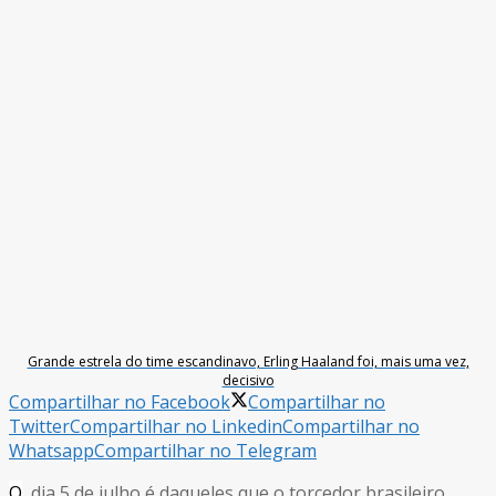
Grande estrela do time escandinavo, Erling Haaland foi, mais uma vez,
decisivo
Compartilhar no Facebook
Compartilhar no
Twitter
Compartilhar no Linkedin
Compartilhar no
Whatsapp
Compartilhar no Telegram
O
dia 5 de julho é daqueles que o torcedor brasileiro