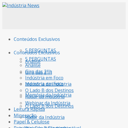
Conteúdos Exclusivos
5 PERGUNTAS
Conteúdos Exclusivos
5 PERGUNTAS
Análise
Análise
Giro das 21h
Giro das 21h
Indústria em Foco
Indústria em Foco
Memória da Indústria
O Lado B dos Destinos
Memória da Indústria
Radar da Indústria
Webinar da Indústria
O Lado B dos Destinos
Leitura Rápida
Mineração
Radar da Indústria
Papel & Celulose