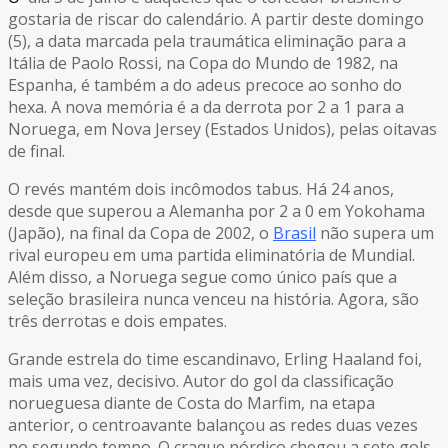
gostaria de riscar do calendário. A partir deste domingo
(5), a data marcada pela traumática eliminação para a
Itália de Paolo Rossi, na Copa do Mundo de 1982, na
Espanha, é também a do adeus precoce ao sonho do
hexa. A nova memória é a da derrota por 2 a 1 para a
Noruega, em Nova Jersey (Estados Unidos), pelas oitavas
de final.
O revés mantém dois incômodos tabus. Há 24 anos,
desde que superou a Alemanha por 2 a 0 em Yokohama
(Japão), na final da Copa de 2002, o
Brasil
não supera um
rival europeu em uma partida eliminatória de Mundial.
Além disso, a Noruega segue como único país que a
seleção brasileira nunca venceu na história. Agora, são
três derrotas e dois empates.
Grande estrela do time escandinavo, Erling Haaland foi,
mais uma vez, decisivo. Autor do gol da classificação
norueguesa diante de Costa do Marfim, na etapa
anterior, o centroavante balançou as redes duas vezes
no segundo tempo. O craque nórdico chegou a sete gols