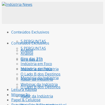
Conteúdos Exclusivos
5 PERGUNTAS
Conteúdos Exclusivos
5 PERGUNTAS
Análise
Análise
Giro das 21h
Giro das 21h
Indústria em Foco
Indústria em Foco
Memória da Indústria
O Lado B dos Destinos
Memória da Indústria
Radar da Indústria
Webinar da Indústria
O Lado B dos Destinos
Leitura Rápida
Mineração
Radar da Indústria
Papel & Celulose