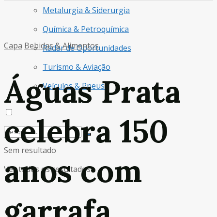
Metalurgia & Siderurgia
Química & Petroquímica
Capa
Bebidas & Alimentos
Radar de Oportunidades
Turismo & Aviação
Águas Prata
Veículos & Pneus
celebra 150
Sem resultado
anos com
Ver todos os resultados
garrafa