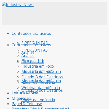
Conteúdos Exclusivos
5 PERGUNTAS
Conteúdos Exclusivos
5 PERGUNTAS
Análise
Análise
Giro das 21h
Giro das 21h
Indústria em Foco
Indústria em Foco
Memória da Indústria
O Lado B dos Destinos
Memória da Indústria
Radar da Indústria
Webinar da Indústria
O Lado B dos Destinos
Leitura Rápida
Mineração
Radar da Indústria
Papel & Celulose