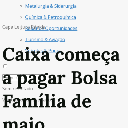
Metalurgia & Siderurgia
Química & Petroquímica
Capa
Leitura Rápida
Radar de Oportunidades
Turismo & Aviação
Caixa começa
Veículos & Pneus
a pagar Bolsa
Sem resultado
Família de
Ver todos os resultados
maio