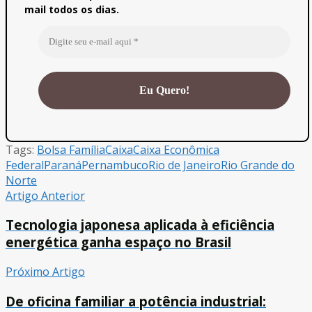
mail todos os dias.
Tags:
Bolsa Família
Caixa
Caixa Econômica
Federal
Paraná
Pernambuco
Rio de Janeiro
Rio Grande do
Norte
Artigo Anterior
Tecnologia japonesa aplicada à eficiência
energética ganha espaço no Brasil
Próximo Artigo
De oficina familiar a potência industrial: