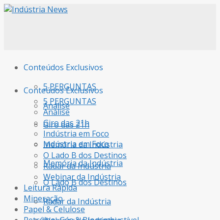
Conteúdos Exclusivos
5 PERGUNTAS
Conteúdos Exclusivos
5 PERGUNTAS
Análise
Análise
Giro das 21h
Giro das 21h
Indústria em Foco
Indústria em Foco
Memória da Indústria
O Lado B dos Destinos
Memória da Indústria
Radar da Indústria
Webinar da Indústria
O Lado B dos Destinos
Leitura Rápida
Mineração
Radar da Indústria
Papel & Celulose