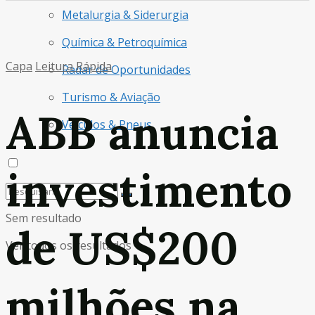
Metalurgia & Siderurgia
Química & Petroquímica
Capa
Leitura Rápida
Radar de Oportunidades
Turismo & Aviação
ABB anuncia
Veículos & Pneus
investimento
Sem resultado
de US$200
Ver todos os resultados
milhões na