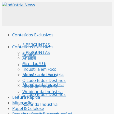
Conteúdos Exclusivos
5 PERGUNTAS
Conteúdos Exclusivos
5 PERGUNTAS
Análise
Análise
Giro das 21h
Giro das 21h
Indústria em Foco
Indústria em Foco
Memória da Indústria
O Lado B dos Destinos
Memória da Indústria
Radar da Indústria
Webinar da Indústria
O Lado B dos Destinos
Leitura Rápida
Mineração
Radar da Indústria
Papel & Celulose