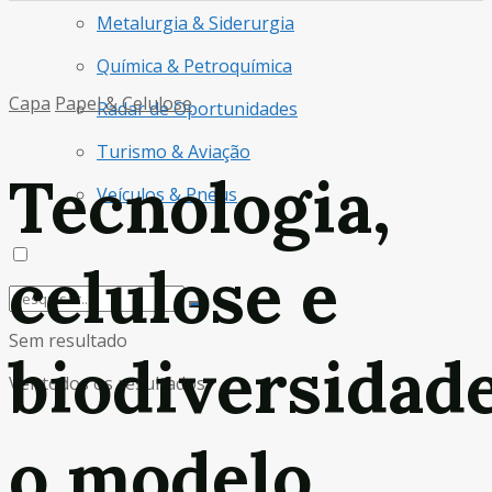
Metalurgia & Siderurgia
Química & Petroquímica
Capa
Papel & Celulose
Radar de Oportunidades
Turismo & Aviação
Tecnologia,
Veículos & Pneus
celulose e
Sem resultado
biodiversidade
Ver todos os resultados
o modelo