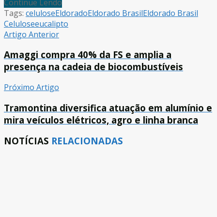
Continue Lendo
Tags:
celulose
Eldorado
Eldorado Brasil
Eldorado Brasil
Celulose
eucalipto
Artigo Anterior
Amaggi compra 40% da FS e amplia a
presença na cadeia de biocombustíveis
Próximo Artigo
Tramontina diversifica atuação em alumínio e
mira veículos elétricos, agro e linha branca
NOTÍCIAS
RELACIONADAS