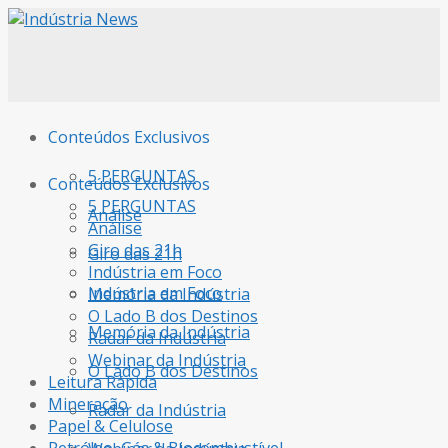
Conteúdos Exclusivos
5 PERGUNTAS
Conteúdos Exclusivos
5 PERGUNTAS
Análise
Análise
Giro das 21h
Giro das 21h
Indústria em Foco
Indústria em Foco
Memória da Indústria
O Lado B dos Destinos
Memória da Indústria
Radar da Indústria
Webinar da Indústria
O Lado B dos Destinos
Leitura Rápida
Mineração
Radar da Indústria
Papel & Celulose