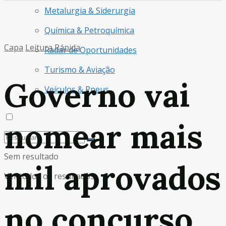
Metalurgia & Siderurgia
Química & Petroquímica
Capa
Leitura Rápida
Radar de Oportunidades
Turismo & Aviação
Governo vai
Veículos & Pneus
nomear mais
Sem resultado
mil aprovados
Ver todos os resultados
no concurso