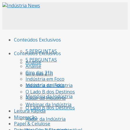
Conteúdos Exclusivos
5 PERGUNTAS
Conteúdos Exclusivos
5 PERGUNTAS
Análise
Análise
Giro das 21h
Giro das 21h
Indústria em Foco
Indústria em Foco
Memória da Indústria
O Lado B dos Destinos
Memória da Indústria
Radar da Indústria
Webinar da Indústria
O Lado B dos Destinos
Leitura Rápida
Mineração
Radar da Indústria
Papel & Celulose