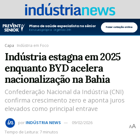
Capa
Indústria em Foco
Indústria estagna em 2025
enquanto BYD acelera
nacionalização na Bahia
Confederação Nacional da Indústria (CNI)
confirma crescimento zero e aponta juros
elevados como principal entrave
por
INDÚSTRIA NEWS
09/02/2026
A
A
Tempo de Leitura: 7 minutos