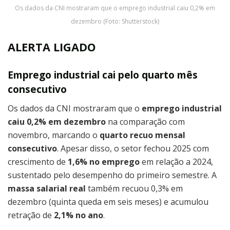
Os dados da CNI mostraram que o emprego industrial caiu 0,2% em
dezembro (Foto: Shutterstock)
ALERTA LIGADO
Emprego industrial cai pelo quarto mês
consecutivo
Os dados da CNI mostraram que o
emprego industrial
caiu 0,2% em dezembro
na comparação com
novembro, marcando o
quarto recuo mensal
consecutivo
. Apesar disso, o setor fechou 2025 com
crescimento de
1,6% no emprego
em relação a 2024,
sustentado pelo desempenho do primeiro semestre. A
massa salarial real
também recuou 0,3% em
dezembro (quinta queda em seis meses) e acumulou
retração de
2,1% no ano
.