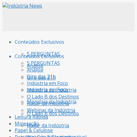
Conteúdos Exclusivos
5 PERGUNTAS
Conteúdos Exclusivos
5 PERGUNTAS
Análise
Análise
Giro das 21h
Giro das 21h
Indústria em Foco
Indústria em Foco
Memória da Indústria
O Lado B dos Destinos
Memória da Indústria
Radar da Indústria
Webinar da Indústria
O Lado B dos Destinos
Leitura Rápida
Mineração
Radar da Indústria
Papel & Celulose