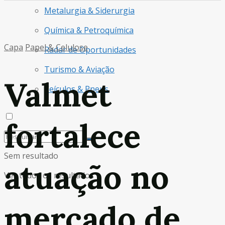
Metalurgia & Siderurgia
Química & Petroquímica
Capa
Papel & Celulose
Radar de Oportunidades
Turismo & Aviação
Valmet
Veículos & Pneus
fortalece
Sem resultado
atuação no
Ver todos os resultados
mercado de