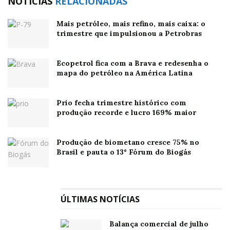
NOTÍCIAS
RELACIONADAS
Ao ser reconhecida pelo GPTW e incorporada ao
Mais petróleo, mais refino, mais caixa: o
IGPTW, a companhia reforça que a agenda de
trimestre que impulsionou a Petrobras
pessoas não é acessória, mas parte integrante da
execução de sua estratégia de longo prazo
Ecopetrol fica com a Brava e redesenha o
mapa do petróleo na América Latina
Com esse movimento, a PetroReconcavo passa a
integrar 16 índices da B3, abrangendo indicadores
Prio fecha trimestre histórico com
amplos, setoriais, de sustentabilidade e de governança.
produção recorde e lucro 169% maior
Essa diversificação de presença nos índices amplia a
visibilidade da empresa, fortalece sua imagem
Produção de biometano cresce 75% no
institucional e tende a contribuir para o aumento da
Brasil e pauta o 13º Fórum do Biogás
liquidez de suas ações, ao ampliar o universo de
investidores potenciais.
ÚLTIMAS NOTÍCIAS
Especializada na operação de ativos maduros onshore,
com forte atuação na Bahia e no Rio Grande do Norte,
Balança comercial de julho
a PetroReconcavo construiu sua estratégia sobre