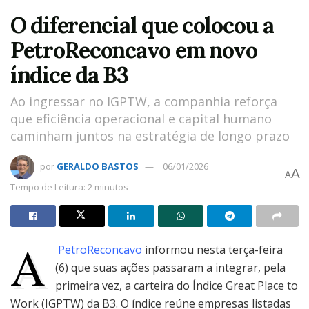
O diferencial que colocou a
PetroReconcavo em novo
índice da B3
Ao ingressar no IGPTW, a companhia reforça
que eficiência operacional e capital humano
caminham juntos na estratégia de longo prazo
por
GERALDO BASTOS
06/01/2026
A
A
Tempo de Leitura: 2 minutos
A
PetroReconcavo
informou nesta terça-feira
(6) que suas ações passaram a integrar, pela
primeira vez, a carteira do Índice Great Place to
Work (IGPTW) da B3. O índice reúne empresas listadas