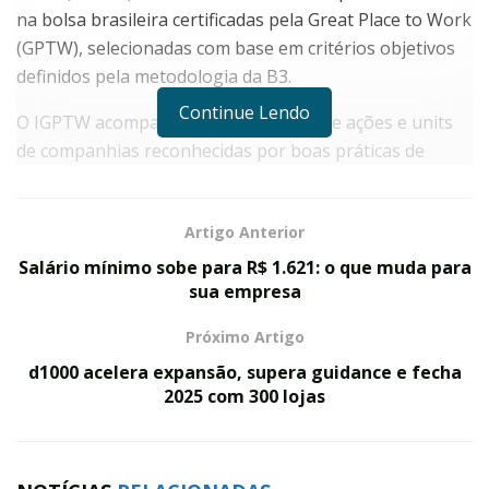
na bolsa brasileira certificadas pela Great Place to Work
(GPTW), selecionadas com base em critérios objetivos
definidos pela metodologia da B3.
Continue Lendo
O IGPTW acompanha o desempenho de ações e units
de companhias reconhecidas por boas práticas de
gestão de pessoas, valorizando aspectos como clima
organizacional, desenvolvimento de talentos e cultura
Artigo Anterior
corporativa. Na prática, o IGPTW funciona como um
termômetro da capacidade das empresas de alinhar
Salário mínimo sobe para R$ 1.621: o que muda para
sua empresa
desempenho financeiro a uma gestão estruturada de
pessoas – um fator cada vez mais observado por
Próximo Artigo
investidores institucionais, sobretudo aqueles com foco
d1000 acelera expansão, supera guidance e fecha
em critérios ESG. A inclusão da PetroReconcavo reforça
2025 com 300 lojas
a percepção de que a companhia vem avançando na
consolidação de uma cultura organizacional alinhada à
sua estratégia de crescimento sustentável.