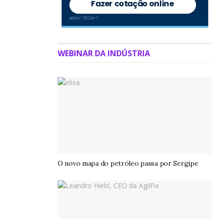
Leia também:
Salário mínimo sobe para R$ 1.621: o
que muda para sua empresa
WEBINAR DA INDÚSTRIA
Oh, olá
Prazer
em conhecê-lo.
Cadastre-se para
receber nosso
conteúdo em seu e-
mail todos os dias.
O novo mapa do petróleo passa por Sergipe
Tags:
B3
Bahia
PetroReconcavo
Rio Grande do Norte