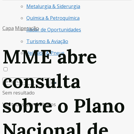
Metalurgia & Siderurgia
Química & Petroquímica
Capa
Mineração
Radar de Oportunidades
Turismo & Aviação
MME abre
Veículos & Pneus
consulta
Sem resultado
sobre o Plano
Ver todos os resultados
Nacional de