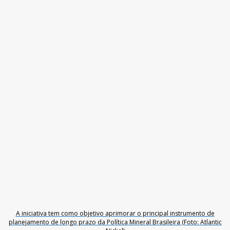
A iniciativa tem como objetivo aprimorar o principal instrumento de
planejamento de longo prazo da Política Mineral Brasileira (Foto: Atlantic