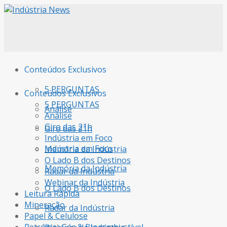
Conteúdos Exclusivos
5 PERGUNTAS
Conteúdos Exclusivos
5 PERGUNTAS
Análise
Análise
Giro das 21h
Giro das 21h
Indústria em Foco
Indústria em Foco
Memória da Indústria
O Lado B dos Destinos
Memória da Indústria
Radar da Indústria
Webinar da Indústria
O Lado B dos Destinos
Leitura Rápida
Mineração
Radar da Indústria
Papel & Celulose