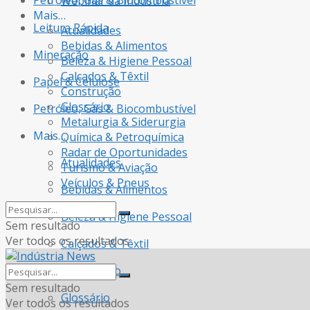
Petróleo, Gás & Biocombustível
Webinar da Indústria
Mais…
Leitura Rápida
Atualidades
Bebidas & Alimentos
Mineração
Beleza & Higiene Pessoal
Calçados & Têxtil
Papel & Celulose
Construção
Glossário
Petróleo, Gás & Biocombustível
Metalurgia & Siderurgia
Mais…
Química & Petroquímica
Radar de Oportunidades
Atualidades
Turismo & Aviação
Veículos & Pneus
Bebidas & Alimentos
Beleza & Higiene Pessoal
Sem resultado
Ver todos os resultados
Calçados & Têxtil
Construção
Sem resultado
Glossário
Ver todos os resultados