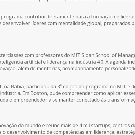
o programa contribui diretamente para a formação de lider
e desenvolver líderes com mentalidade global, preparados p
masterclasses com professores do MIT Sloan School of Manag
eligência artificial e liderança na indústria 4.0. A agenda 
 inovação, além de mentorias, acompanhamento personalizado
, na Bahia, participou da 3ª edição do programa no MIT e d
a a indústria. Em Boston, pude compreender como aplicar esses
ajuda o empreendedor a se manter conectado às transformaçõ
novação do mundo e reúne mais de 4 mil startups, centros 
e o desenvolvimento de competências em liderança, estratég