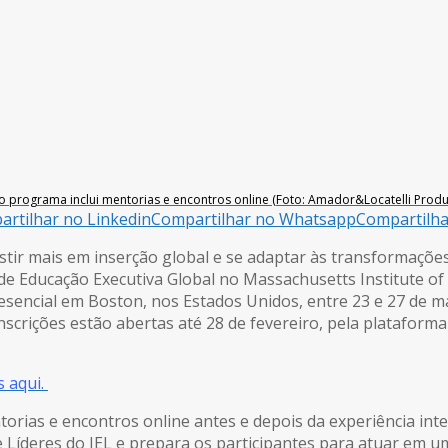
 programa inclui mentorias e encontros online (Foto: Amador&Locatelli Produc
rtilhar no Linkedin
Compartilhar no Whatsapp
Compartilh
tir mais em inserção global e se adaptar às transformações 
 de Educação Executiva Global no Massachusetts Institute of 
esencial em Boston, nos Estados Unidos, entre 23 e 27 de m
s inscrições estão abertas até 28 de fevereiro, pela plataform
s aqui
.
orias e encontros online antes e depois da experiência int
de Líderes do IEL e prepara os participantes para atuar em 