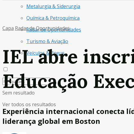
Metalurgia & Siderurgia
Química & Petroquímica
Capa
Radar de Oportunidades
Radar de Oportunidades
Turismo & Aviação
IEL abre insc
Veículos & Pneus
Educação Exec
Sem resultado
Ver todos os resultados
Experiência internacional conecta líd
liderança global em Boston