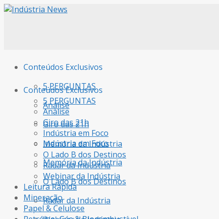
Conteúdos Exclusivos
5 PERGUNTAS
Conteúdos Exclusivos
5 PERGUNTAS
Análise
Análise
Giro das 21h
Giro das 21h
Indústria em Foco
Indústria em Foco
Memória da Indústria
O Lado B dos Destinos
Memória da Indústria
Radar da Indústria
Webinar da Indústria
O Lado B dos Destinos
Leitura Rápida
Mineração
Radar da Indústria
Papel & Celulose