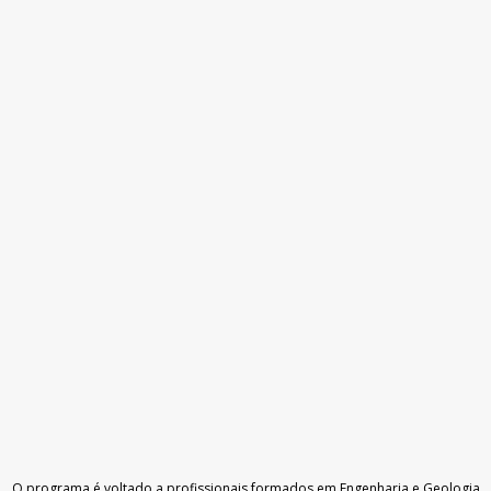
O programa é voltado a profissionais formados em Engenharia e Geologia