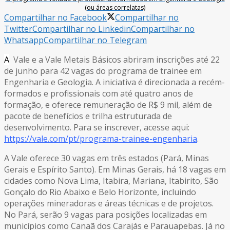
(ou áreas correlatas)
Compartilhar no Facebook
Compartilhar no
Twitter
Compartilhar no Linkedin
Compartilhar no
Whatsapp
Compartilhar no Telegram
A
Vale e a Vale Metais Básicos abriram inscrições até 22
de junho para 42 vagas do programa de trainee em
Engenharia e Geologia. A iniciativa é direcionada a recém-
formados e profissionais com até quatro anos de
formação, e oferece remuneração de R$ 9 mil, além de
pacote de benefícios e trilha estruturada de
desenvolvimento. Para se inscrever, acesse aqui:
https://vale.com/pt/programa-trainee-engenharia
.
A Vale oferece 30 vagas em três estados (Pará, Minas
Gerais e Espírito Santo). Em Minas Gerais, há 18 vagas em
cidades como Nova Lima, Itabira, Mariana, Itabirito, São
Gonçalo do Rio Abaixo e Belo Horizonte, incluindo
operações mineradoras e áreas técnicas e de projetos.
No Pará, serão 9 vagas para posições localizadas em
municípios como Canaã dos Carajás e Parauapebas. Já no