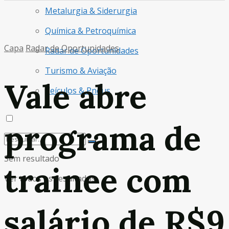
Metalurgia & Siderurgia
Química & Petroquímica
Capa
Radar de Oportunidades
Radar de Oportunidades
Turismo & Aviação
Vale abre
Veículos & Pneus
programa de
Sem resultado
trainee com
Ver todos os resultados
salário de R$9