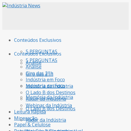
Conteúdos Exclusivos
5 PERGUNTAS
Conteúdos Exclusivos
5 PERGUNTAS
Análise
Análise
Giro das 21h
Giro das 21h
Indústria em Foco
Indústria em Foco
Memória da Indústria
O Lado B dos Destinos
Memória da Indústria
Radar da Indústria
Webinar da Indústria
O Lado B dos Destinos
Leitura Rápida
Mineração
Radar da Indústria
Papel & Celulose