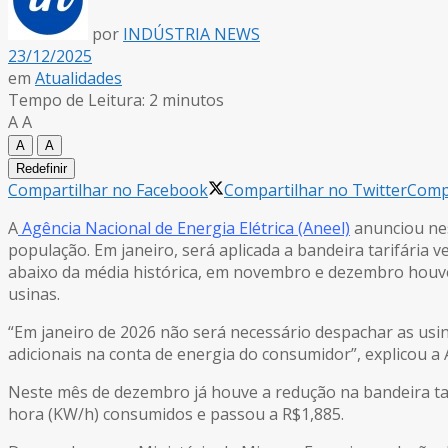
por
INDÚSTRIA NEWS
23/12/2025
em
Atualidades
Tempo de Leitura: 2 minutos
A
A
A
A
Redefinir
Compartilhar no Facebook
Compartilhar no Twitter
Compa
A
Agência Nacional de Energia Elétrica (Aneel)
anunciou nes
população. Em janeiro, será aplicada a bandeira tarifária
abaixo da média histórica, em novembro e dezembro houve
usinas.
“Em janeiro de 2026 não será necessário despachar as usi
adicionais na conta de energia do consumidor”, explicou a 
Neste mês de dezembro já houve a redução na bandeira tar
hora (KW/h) consumidos e passou a R$1,885.