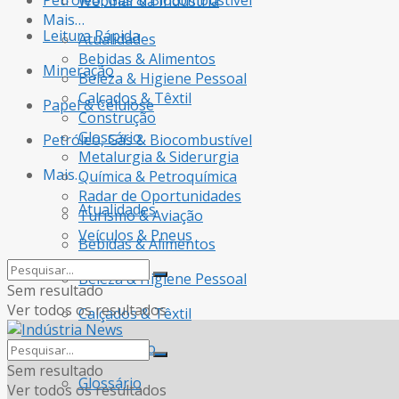
Petróleo, Gás & Biocombustível
Webinar da Indústria
Mais…
Leitura Rápida
Atualidades
Bebidas & Alimentos
Mineração
Beleza & Higiene Pessoal
Calçados & Têxtil
Papel & Celulose
Construção
Glossário
Petróleo, Gás & Biocombustível
Metalurgia & Siderurgia
Mais…
Química & Petroquímica
Radar de Oportunidades
Atualidades
Turismo & Aviação
Veículos & Pneus
Bebidas & Alimentos
Beleza & Higiene Pessoal
Sem resultado
Ver todos os resultados
Calçados & Têxtil
Construção
Sem resultado
Glossário
Ver todos os resultados