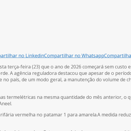
rtilhar no Linkedin
Compartilhar no Whatsapp
Compartilh
ta terça-feira (23) que o ano de 2026 começará sem custo e
 verde. A agência reguladora destacou que apesar de o períod
 no país, de um modo geral, a manutenção do volume de chu
nas termelétricas na mesma quantidade do mês anterior, o q
Aneel.
ifária vermelha no patamar 1 para amarela.A medida reduzi