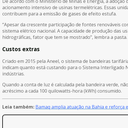
De acordo com o Ministério de Minas e Energia, a adoção 
acionamento intensivo de usinas termelétricas. Essas unid
contribuem para a emissão de gases de efeito estufa.
“Apesar da crescente participação de fontes renováveis com
sistema elétrico nacional. A capacidade de produção das u
hidrográficas, fator que tem se mostrado”, lembra a pasta.
Custos extras
Criado em 2015 pela Aneel, o sistema de bandeiras tarifária
indicam quanto está custando para o Sistema Interligado N
indústrias.
Quando a conta de luz é calculada pela bandeira verde, n
acréscimo a cada 100 quilowatts-hora (kWh) consumido.
Leia também:
Bamaq amplia atuação na Bahia e reforça e