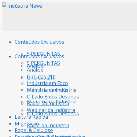
Conteúdos Exclusivos
5 PERGUNTAS
Conteúdos Exclusivos
5 PERGUNTAS
Análise
Análise
Giro das 21h
Giro das 21h
Indústria em Foco
Indústria em Foco
Memória da Indústria
O Lado B dos Destinos
Memória da Indústria
Radar da Indústria
Webinar da Indústria
O Lado B dos Destinos
Leitura Rápida
Mineração
Radar da Indústria
Papel & Celulose