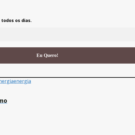
todos os dias.
nergia
energia
smo