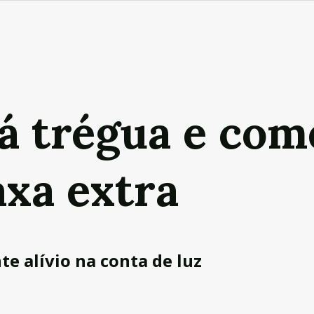
á trégua e com
axa extra
e alívio na conta de luz