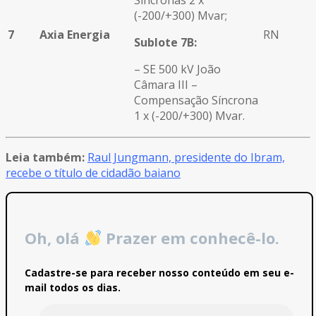
(-200/+300) Mvar;
7
Axia Energia
RN
Sublote 7B:
– SE 500 kV João
Câmara III –
Compensação Síncrona
1 x (-200/+300) Mvar.
Leia também:
Raul Jungmann, presidente do Ibram,
recebe o título de cidadão baiano
Oh, olá
Prazer em conhecê-lo.
Cadastre-se para receber nosso conteúdo em seu e-
mail todos os dias.