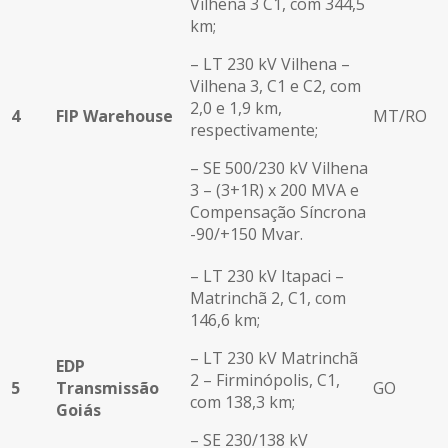
Vilhena 3 C1, com 344,5
km;
– LT 230 kV Vilhena –
Vilhena 3, C1 e C2, com
2,0 e 1,9 km,
4
FIP Warehouse
MT/RO
respectivamente;
– SE 500/230 kV Vilhena
3 – (3+1R) x 200 MVA e
Compensação Síncrona
-90/+150 Mvar.
– LT 230 kV Itapaci –
Matrinchã 2, C1, com
146,6 km;
– LT 230 kV Matrinchã
EDP
2 – Firminópolis, C1,
5
Transmissão
GO
com 138,3 km;
Goiás
– SE 230/138 kV