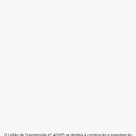
O Leilão de Transmissão n° 4/2025 se destina à construção e manutenção