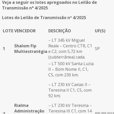
Veja a seguir os lotes apregoados no Leilão de
Transmissão n° 4/2025
Lotes do Leilão de Transmissão nº 4/2025
LOTE
VENCEDOR
DESCRIÇÃO
UF(S)
– LT 345 kV Miguel
Shalom Fip
Reale – Centro CTR, C1
1
SP
Multiestratégia
e C2, com 5,72 km
(subterrânea) cada.
– LT 500 kV Santa Luzia
II – Bom Nome II, C1,
CS, com 230 km.
– LT 230 kV Caxias II –
Teresina II C1, CS, com
92 km;
Rialma
– LT 230 kV Teresina –
Administração
Teresina III C1, com 14
2
PB/PE/MA