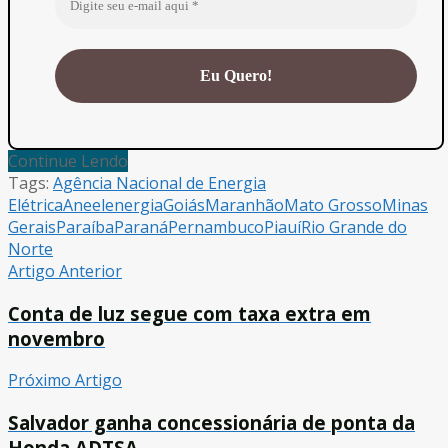
Continue Lendo
Tags:
Agência Nacional de Energia
Elétrica
Aneel
energia
Goiás
Maranhão
Mato Grosso
Minas
Gerais
Paraíba
Paraná
Pernambuco
Piauí
Rio Grande do
Norte
Artigo Anterior
Conta de luz segue com taxa extra em
novembro
Próximo Artigo
Salvador ganha concessionária de ponta da
Honda ADTSA