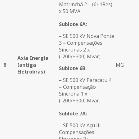
Matrinchã 2 – (6+1Res)
x 50 MVA
Sublote 6A:
– SE 500 kV Nova Ponte
3 – Compensações
Síncronas 2 x
(-200/+300) Mvar;
Axia Energia
6
(antiga
MG
Sublote 6B:
Eletrobras)
– SE 500 kV Paracatu 4
– Compensação
Síncrona 1 x
(-200/+300) Mvar.
Sublote 7A:
– SE 500 kV Açu III –
Compensações
Síncronas 2 x