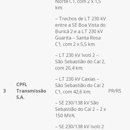
Norte C1, com 2 x 1,5
km;
– Trechos de LT 230 kV
entre a SE Boa Vista do
Buricá 2 e a LT 230 kV
Guarita – Santa Rosa
C1, com 2 x 5,5 km.
– LT 230 kV Ivoti 2 –
São Sebastião do Caí 2,
com 20,4 km;
– LT 230 kV Caxias –
CPFL
São Sebastião do Caí 2
3
Transmissão
PR/RS
C1, com 42,6 km;
S.A.
– SE 230/138 kV São
Sebastião do Caí 2 – 2 x
150 MVA;
– SE 230/138 kV Ivoti 2