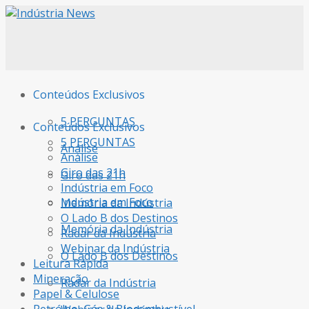
Conteúdos Exclusivos
5 PERGUNTAS
Conteúdos Exclusivos
5 PERGUNTAS
Análise
Análise
Giro das 21h
Giro das 21h
Indústria em Foco
Indústria em Foco
Memória da Indústria
O Lado B dos Destinos
Memória da Indústria
Radar da Indústria
Webinar da Indústria
O Lado B dos Destinos
Leitura Rápida
Mineração
Radar da Indústria
Papel & Celulose