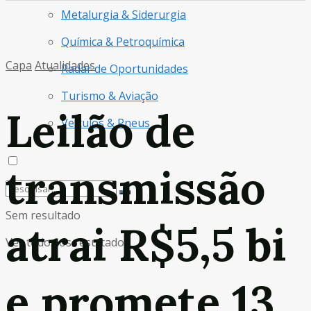
Metalurgia & Siderurgia
Química & Petroquímica
Capa
Atualidades
Radar de Oportunidades
Turismo & Aviação
Leilão de
Veículos & Pneus
transmissão
Sem resultado
atrai R$5,5 bi
Ver todos os resultados
e promete 13