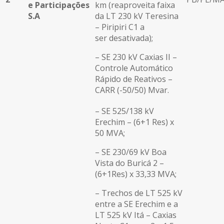
e Participações
km (reaproveita faixa
S.A
da LT 230 kV Teresina
– Piripiri C1 a
ser desativada);
– SE 230 kV Caxias II –
Controle Automático
Rápido de Reativos –
CARR (-50/50) Mvar.
– SE 525/138 kV
Erechim – (6+1 Res) x
50 MVA;
– SE 230/69 kV Boa
Vista do Buricá 2 –
(6+1Res) x 33,33 MVA;
– Trechos de LT 525 kV
entre a SE Erechim e a
LT 525 kV Itá – Caxias