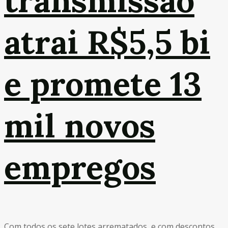
transmissão
atrai R$5,5 bi
e promete 13
mil novos
empregos
Com todos os sete lotes arrematados, e com descontos