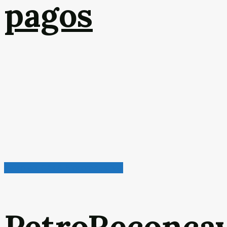
pagos
Petróleo, Gás & Biocombustível
PetroReconca