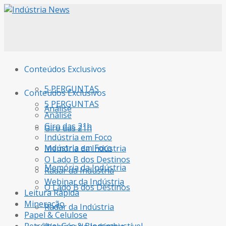
Conteúdos Exclusivos
5 PERGUNTAS
Conteúdos Exclusivos
5 PERGUNTAS
Análise
Análise
Giro das 21h
Giro das 21h
Indústria em Foco
Indústria em Foco
Memória da Indústria
O Lado B dos Destinos
Memória da Indústria
Radar da Indústria
Webinar da Indústria
O Lado B dos Destinos
Leitura Rápida
Mineração
Radar da Indústria
Papel & Celulose