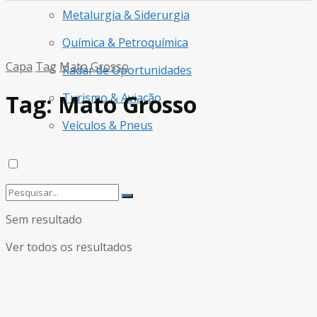
Metalurgia & Siderurgia
Química & Petroquímica
Capa
Tag
Mato Grosso
Radar de Oportunidades
Tag:
Mato Grosso
Turismo & Aviação
Veículos & Pneus
Sem resultado
Ver todos os resultados