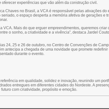
oferecer experiências que vão além da construção civil.
arca Chaves no Brasil, a VCA é responsável pelas ativações do
o seriado, o espaço desperta a memória afetiva de gerações e 
onar.
da VCA. Mais do que erguer empreendimentos, queremos criar 
entre o sonho, a criatividade e a vivência”, destaca Jardel Co
dias 24, 25 e 26 de outubro, no Centro de Convenções de Camp
m antecipa a chegada de uma novidade que promete redefinir o
sentado durante o evento.
ferência em qualidade, solidez e inovação, reunindo um portf
rados entregues em diferentes cidades do Nordeste. A presenç
futuro com criatividade, propósito e emoção.