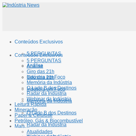
Conteúdos Exclusivos
5 PERGUNTAS
Conteúdos Exclusivos
5 PERGUNTAS
Análise
Análise
Giro das 21h
Indústria em Foco
Giro das 21h
Memória da Indústria
O Lado B dos Destinos
Indústria em Foco
Radar da Indústria
Webinar da Indústria
Memória da Indústria
Leitura Rápida
Mineração
O Lado B dos Destinos
Papel & Celulose
Petróleo, Gás & Biocombustível
Radar da Indústria
Mais…
Atualidades