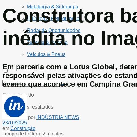
Metalurgia & Siderurgia
Construtora b
Química & Petroquímica
inédita no Im
Radar de Oportunidades
Turismo & Aviação
Veículos & Pneus
Em parceria com a Lotus Global, deten
responsável pelas ativações do estan
evento que acontece em Campina Gra
Sem resultado
Ver todos os resultados
por
INDÚSTRIA NEWS
23/10/2025
em
Construção
Tempo de Leitura: 2 minutos