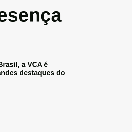
resença
rasil, a VCA é
randes destaques do