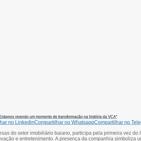
“Estamos vivendo um momento de transformação na história da VCA"
har no Linkedin
Compartilhar no Whatsapp
Compartilhar no Tel
sas do setor imobiliário baiano, participa pela primeira vez do
ação e entretenimento. A presença da companhia simboliza um 