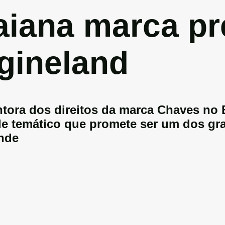
aiana marca p
agineland
tora dos direitos da marca Chaves no B
de temático que promete ser um dos g
nde