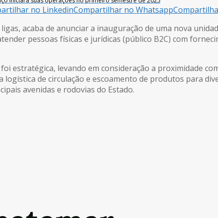
ço iniciará suas operações no primeiro semestre de 2025
rtilhar no Linkedin
Compartilhar no Whatsapp
Compartilh
s ligas, acaba de anunciar a inauguração de uma nova unid
tender pessoas físicas e jurídicas (público B2C) com forne
foi estratégica, levando em consideração a proximidade co
ta a logística de circulação e escoamento de produtos para di
rincipais avenidas e rodovias do Estado.