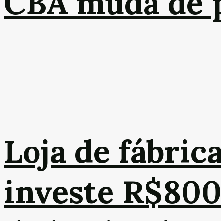
CBA muda de 
Loja de fábri
investe R$800