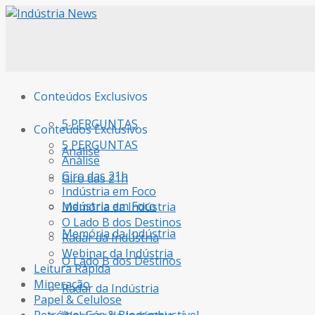
Conteúdos Exclusivos
5 PERGUNTAS
Conteúdos Exclusivos
5 PERGUNTAS
Análise
Análise
Giro das 21h
Giro das 21h
Indústria em Foco
Indústria em Foco
Memória da Indústria
O Lado B dos Destinos
Memória da Indústria
Radar da Indústria
Webinar da Indústria
O Lado B dos Destinos
Leitura Rápida
Mineração
Radar da Indústria
Papel & Celulose