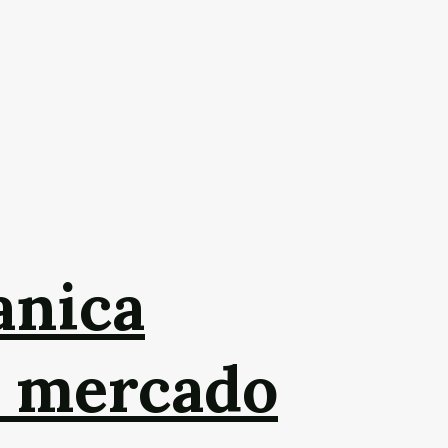
anica
o mercado