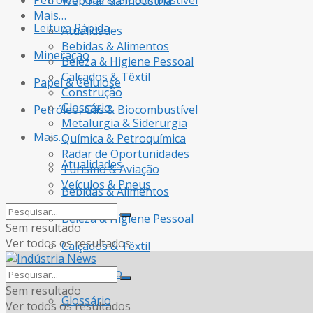
Petróleo, Gás & Biocombustível
Webinar da Indústria
Mais…
Leitura Rápida
Atualidades
Bebidas & Alimentos
Mineração
Beleza & Higiene Pessoal
Calçados & Têxtil
Papel & Celulose
Construção
Glossário
Petróleo, Gás & Biocombustível
Metalurgia & Siderurgia
Mais…
Química & Petroquímica
Radar de Oportunidades
Atualidades
Turismo & Aviação
Veículos & Pneus
Bebidas & Alimentos
Beleza & Higiene Pessoal
Sem resultado
Ver todos os resultados
Calçados & Têxtil
Construção
Sem resultado
Glossário
Ver todos os resultados