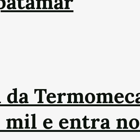
patamar
ca da Termomec
 mil e entra n