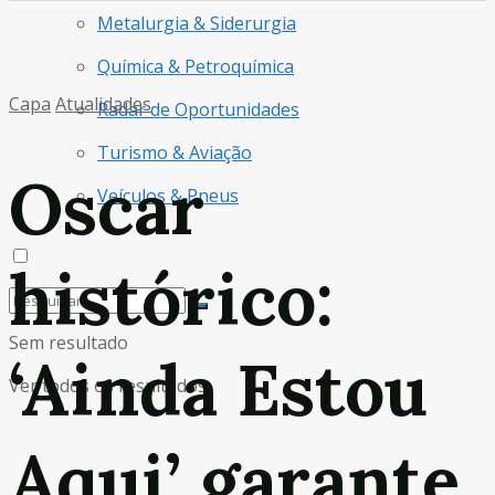
Metalurgia & Siderurgia
Química & Petroquímica
Capa
Atualidades
Radar de Oportunidades
Turismo & Aviação
Oscar
Veículos & Pneus
histórico:
Sem resultado
‘Ainda Estou
Ver todos os resultados
Aqui’ garante