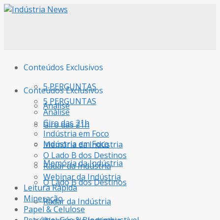
Conteúdos Exclusivos
5 PERGUNTAS
Conteúdos Exclusivos
5 PERGUNTAS
Análise
Análise
Giro das 21h
Giro das 21h
Indústria em Foco
Indústria em Foco
Memória da Indústria
O Lado B dos Destinos
Memória da Indústria
Radar da Indústria
Webinar da Indústria
O Lado B dos Destinos
Leitura Rápida
Mineração
Radar da Indústria
Papel & Celulose