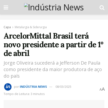
Capa
Metalurgia & Siderurgia
ArcelorMittal Brasil terá
novo presidente a partir de 1º
de abril
Jorge Oliveira sucederá a Jefferson De Paula
como presidente da maior produtora de aço
do país
por
INDÚSTRIA NEWS
08/03/2025
A
A
Tempo de Leitura: 3 minutos