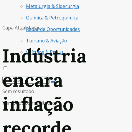
Metalurgia & Siderurgia
Química & Petroquímica
Capa
Atualidades
Radar de Oportunidades
Turismo & Aviação
Indústria
Veículos & Pneus
encara
Sem resultado
inflação
Ver todos os resultados
recorde