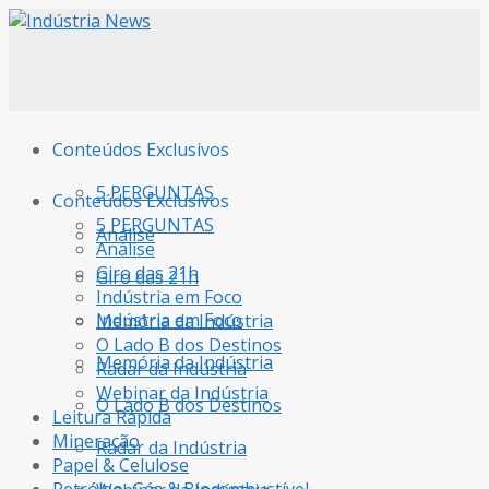
Conteúdos Exclusivos
5 PERGUNTAS
Conteúdos Exclusivos
5 PERGUNTAS
Análise
Análise
Giro das 21h
Giro das 21h
Indústria em Foco
Indústria em Foco
Memória da Indústria
O Lado B dos Destinos
Memória da Indústria
Radar da Indústria
Webinar da Indústria
O Lado B dos Destinos
Leitura Rápida
Mineração
Radar da Indústria
Papel & Celulose