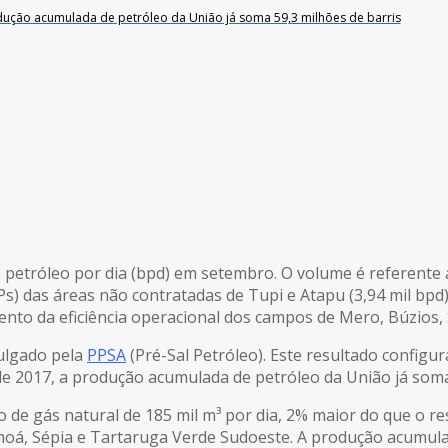
ução acumulada de petróleo da União já soma 59,3 milhões de barris
petróleo por dia (bpd) em setembro. O volume é referente a
Ps) das áreas não contratadas de Tupi e Atapu (3,94 mil bpd)
nto da eficiência operacional dos campos de Mero, Búzios, 
vulgado pela
PPSA
(Pré-Sal Petróleo). Este resultado configu
 2017, a produção acumulada de petróleo da União já soma 
de gás natural de 185 mil m³ por dia, 2% maior do que o re
hoá, Sépia e Tartaruga Verde Sudoeste. A produção acumula