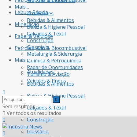
Petróleo, Gás & Biocombustível
Webinar da Indústria
Mais…
Leitura Rápida
Atualidades
Bebidas & Alimentos
Mineração
Beleza & Higiene Pessoal
Calçados & Têxtil
Papel & Celulose
Construção
Glossário
Petróleo, Gás & Biocombustível
Metalurgia & Siderurgia
Mais…
Química & Petroquímica
Radar de Oportunidades
Atualidades
Turismo & Aviação
Veículos & Pneus
Bebidas & Alimentos
Beleza & Higiene Pessoal
Sem resultado
Calçados & Têxtil
Ver todos os resultados
Construção
Glossário