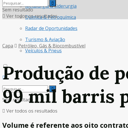
Metalurgia & Siderurgia
Sem resultado
Ver todos os resultados
Química & Petroquímica
Radar de Oportunidades
Turismo & Aviação
Capa
Petróleo, Gás & Biocombustível
Veículos & Pneus
Produção de p
99 mil barris
Sem resultado
Ver todos os resultados
Volume é referente aos oito contrato