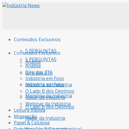
Conteúdos Exclusivos
5 PERGUNTAS
Conteúdos Exclusivos
5 PERGUNTAS
Análise
Análise
Giro das 21h
Giro das 21h
Indústria em Foco
Indústria em Foco
Memória da Indústria
O Lado B dos Destinos
Memória da Indústria
Radar da Indústria
Webinar da Indústria
O Lado B dos Destinos
Leitura Rápida
Mineração
Radar da Indústria
Papel & Celulose