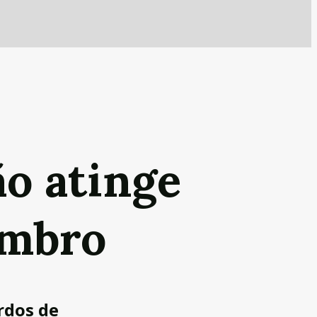
ão atinge
embro
rdos de