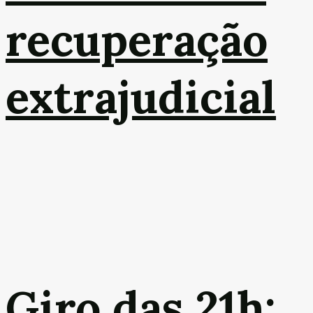
recuperação
extrajudicial
Giro das 21h: