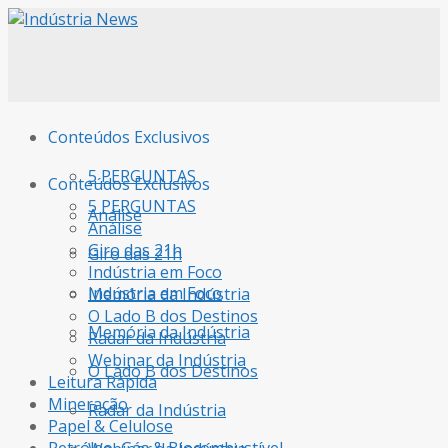
Conteúdos Exclusivos
5 PERGUNTAS
Conteúdos Exclusivos
5 PERGUNTAS
Análise
Análise
Giro das 21h
Giro das 21h
Indústria em Foco
Indústria em Foco
Memória da Indústria
O Lado B dos Destinos
Memória da Indústria
Radar da Indústria
Webinar da Indústria
O Lado B dos Destinos
Leitura Rápida
Mineração
Radar da Indústria
Papel & Celulose