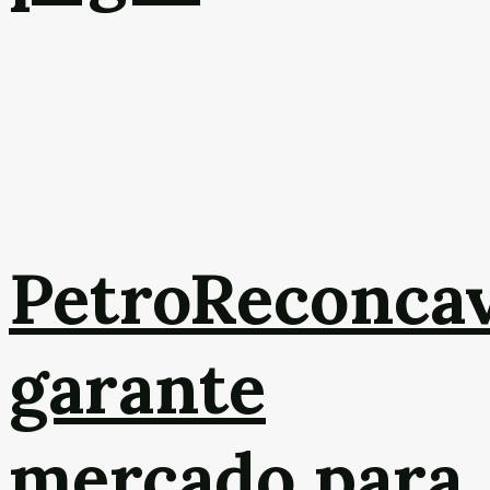
PetroReconca
garante
mercado para