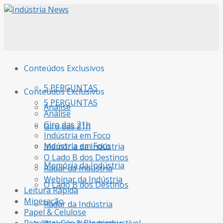
Conteúdos Exclusivos
5 PERGUNTAS
Conteúdos Exclusivos
5 PERGUNTAS
Análise
Análise
Giro das 21h
Giro das 21h
Indústria em Foco
Indústria em Foco
Memória da Indústria
O Lado B dos Destinos
Memória da Indústria
Radar da Indústria
Webinar da Indústria
O Lado B dos Destinos
Leitura Rápida
Mineração
Radar da Indústria
Papel & Celulose