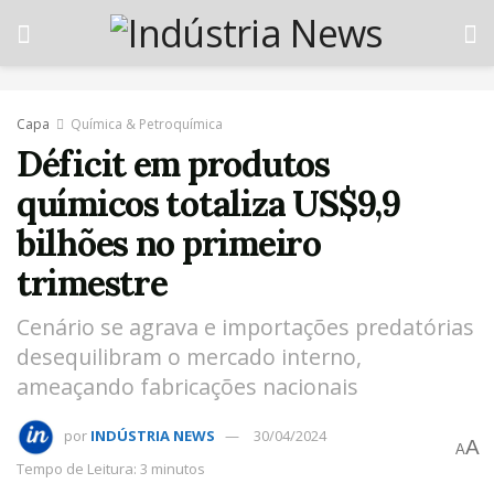
Capa
Química & Petroquímica
Déficit em produtos
químicos totaliza US$9,9
bilhões no primeiro
trimestre
Cenário se agrava e importações predatórias
desequilibram o mercado interno,
ameaçando fabricações nacionais
por
INDÚSTRIA NEWS
30/04/2024
A
A
Tempo de Leitura: 3 minutos