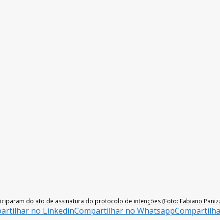
ciparam do ato de assinatura do protocolo de intenções (Foto: Fabiano Panizz
rtilhar no Linkedin
Compartilhar no Whatsapp
Compartilh