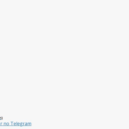
i)
ar no Telegram