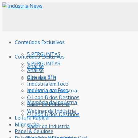
Conteúdos Exclusivos
5 PERGUNTAS
Conteúdos Exclusivos
5 PERGUNTAS
Análise
Análise
Giro das 21h
Giro das 21h
Indústria em Foco
Indústria em Foco
Memória da Indústria
O Lado B dos Destinos
Memória da Indústria
Radar da Indústria
Webinar da Indústria
O Lado B dos Destinos
Leitura Rápida
Mineração
Radar da Indústria
Papel & Celulose