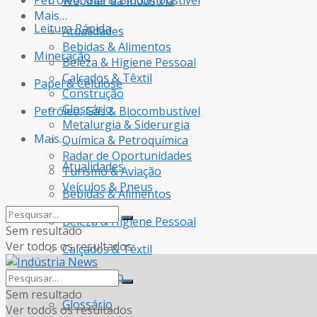
Petróleo, Gás & Biocombustível
Webinar da Indústria
Mais…
Leitura Rápida
Atualidades
Bebidas & Alimentos
Mineração
Beleza & Higiene Pessoal
Calçados & Têxtil
Papel & Celulose
Construção
Glossário
Petróleo, Gás & Biocombustível
Metalurgia & Siderurgia
Mais…
Química & Petroquímica
Radar de Oportunidades
Atualidades
Turismo & Aviação
Veículos & Pneus
Bebidas & Alimentos
Beleza & Higiene Pessoal
Sem resultado
Ver todos os resultados
Calçados & Têxtil
Construção
Sem resultado
Glossário
Ver todos os resultados