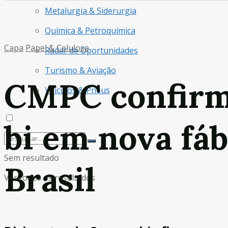
Metalurgia & Siderurgia
Química & Petroquímica
Capa
Papel & Celulose
Radar de Oportunidades
Turismo & Aviação
CMPC confirm
Veículos & Pneus
bi em nova fáb
Sem resultado
Brasil
Ver todos os resultados