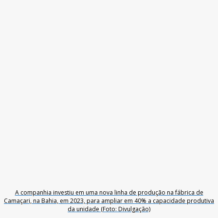
A companhia investiu em uma nova linha de produção na fábrica de
Camaçari, na Bahia, em 2023, para ampliar em 40% a capacidade produtiva
da unidade (Foto: Divulgação)