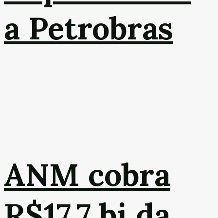
a Petrobras
ANM cobra
R$17,7 bi da