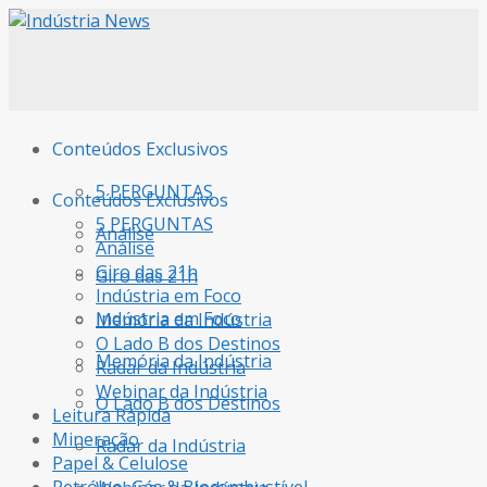
Conteúdos Exclusivos
5 PERGUNTAS
Conteúdos Exclusivos
5 PERGUNTAS
Análise
Análise
Giro das 21h
Giro das 21h
Indústria em Foco
Indústria em Foco
Memória da Indústria
O Lado B dos Destinos
Memória da Indústria
Radar da Indústria
Webinar da Indústria
O Lado B dos Destinos
Leitura Rápida
Mineração
Radar da Indústria
Papel & Celulose