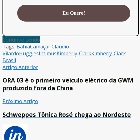
Continue Lendo
Tags:
Bahia
Camaçari
Cláudio
Vilardo
Huggies
Intimus
Kimberly-Clark
Kimberly-Clark
Brasil
Artigo Anterior
ORA 03 é o primeiro veículo elétrico da GWM
produzido fora da China
Próximo Artigo
Schweppes Tônica Rosé chega ao Nordeste