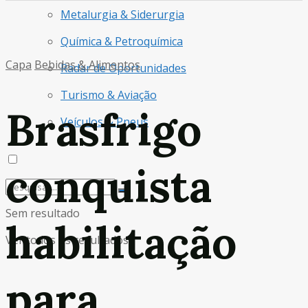
Metalurgia & Siderurgia
Química & Petroquímica
Capa
Bebidas & Alimentos
Radar de Oportunidades
Turismo & Aviação
Brasfrigo
Veículos & Pneus
conquista
Sem resultado
habilitação
Ver todos os resultados
para