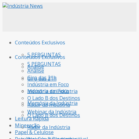
Conteúdos Exclusivos
5 PERGUNTAS
Conteúdos Exclusivos
5 PERGUNTAS
Análise
Análise
Giro das 21h
Giro das 21h
Indústria em Foco
Indústria em Foco
Memória da Indústria
O Lado B dos Destinos
Memória da Indústria
Radar da Indústria
Webinar da Indústria
O Lado B dos Destinos
Leitura Rápida
Mineração
Radar da Indústria
Papel & Celulose